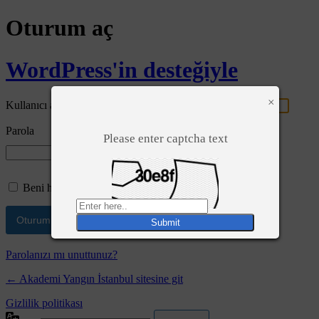
Oturum aç
WordPress'in desteğiyle
×
Kullanıcı adı ya da e-posta adresi
Parola
Please enter captcha text
Beni hatırla
Parolanızı mı unuttunuz?
← Akademi Yangın İstanbul sitesine git
Gizlilik politikası