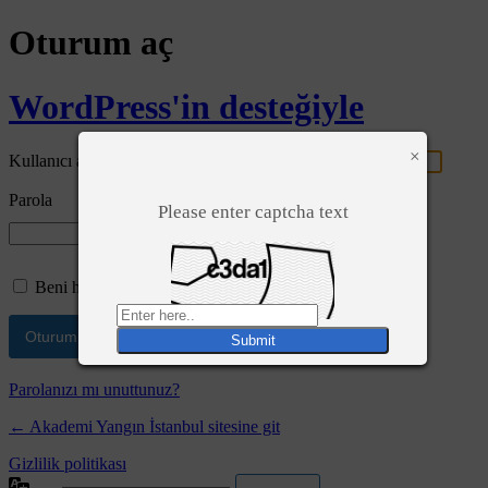
Oturum aç
WordPress'in desteğiyle
×
Kullanıcı adı ya da e-posta adresi
Parola
Please enter captcha text
Beni hatırla
Parolanızı mı unuttunuz?
← Akademi Yangın İstanbul sitesine git
Gizlilik politikası