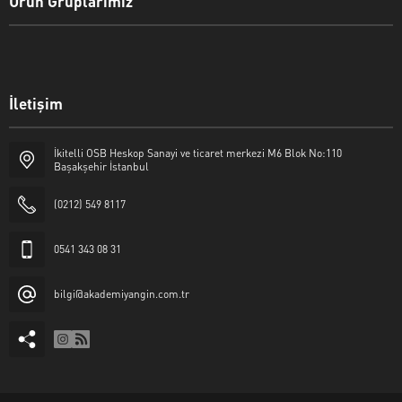
Ürün Gruplarımız
İletişim
İkitelli OSB Heskop Sanayi ve ticaret merkezi M6 Blok No:110
Başakşehir İstanbul
(0212) 549 8117
0541 343 08 31
bilgi@akademiyangin.com.tr
Akademi Yangın