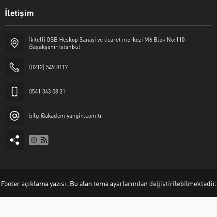
İletişim
İkitelli OSB Heskop Sanayi ve ticaret merkezi M6 Blok No:110
Başakşehir İstanbul
(0212) 549 8117
0541 343 08 31
bilgi@akademiyangin.com.tr
Akademi Yangın
Footer açıklama yazısı. Bu alan tema ayarlarından değiştirilebilmektedir.