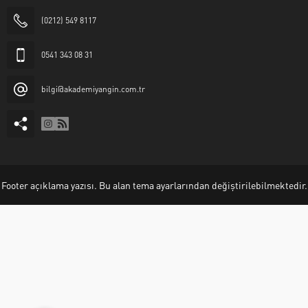
(0212) 549 8117
0541 343 08 31
bilgi@akademiyangin.com.tr
Akademi Yangın
Footer açıklama yazısı. Bu alan tema ayarlarından değiştirilebilmektedir.
Cevap Yaz