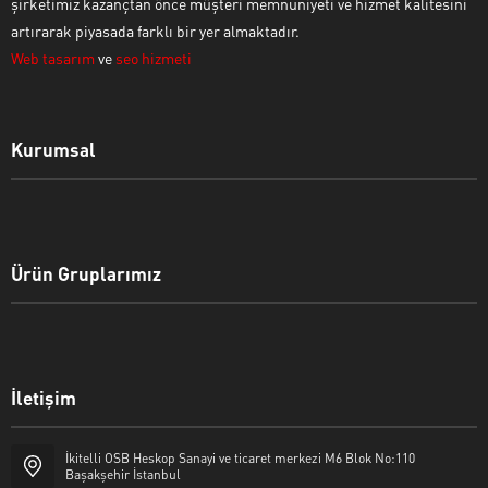
şirketimiz kazançtan önce müşteri memnuniyeti ve hizmet kalitesini
artırarak piyasada farklı bir yer almaktadır.
Web tasarım
ve
seo hizmeti
Kurumsal
Ürün Gruplarımız
İletişim
İkitelli OSB Heskop Sanayi ve ticaret merkezi M6 Blok No:110
Başakşehir İstanbul