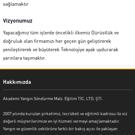
sağlamaktır
Vizyonumuz
Yapacağımız tüm işlerde öncelikli ilkemiz Dürüstlük ve
doğruluk olan firmamızı her geçen gün geliştirerek
yenileştirerek ve büyüterek Teknolojiye ayak uydurarak
yarınlara taşımaktır.
Hakkımızda
Akademi Yangın Söndürme Malz. Eğitim TİC. LTD. ŞTİ.
2007 yılında kurulan şirketimiz, tecrübeli ve eğitimli kadrosu ile siz
değerli müşterilerimize en iyi hizmeti vermeyi amaçlamaktadır.
Yangın ve güvenlik sektörüne farklı bir bakış açısı ile yaklaşan