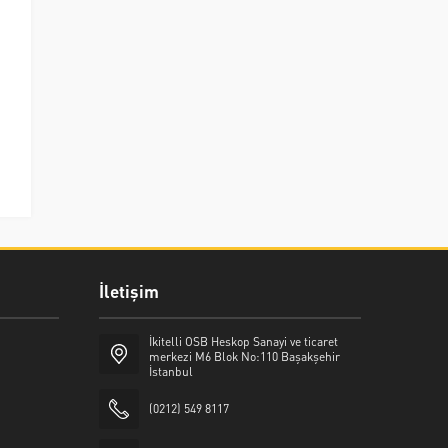
İletişim
İkitelli OSB Heskop Sanayi ve ticaret
merkezi M6 Blok No:110 Başakşehir
İstanbul
(0212) 549 8117