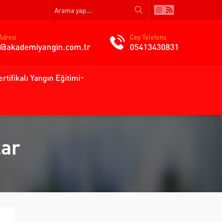
Adresi
Cep Telefonu
gi@akademiyangin.com.tr
05413430831
ertifikalı Yangın Eğitimi
lar