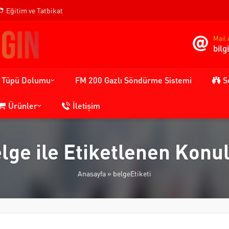
Eğitim ve Tatbikat
Mail 
bil
n Tüpü Dolumu
FM 200 Gazlı Söndürme Sistemi
S
Ürünler
İletişim
lge ile Etiketlenen Konu
Anasayfa
»
belgeEtiketi