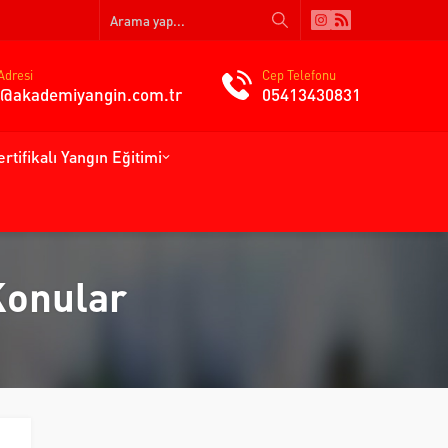
Adresi
Cep Telefonu
gi@akademiyangin.com.tr
05413430831
ertifikalı Yangın Eğitimi
 Konular