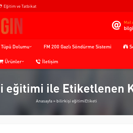
Eğitim ve Tatbikat
Mail 
bil
n Tüpü Dolumu
FM 200 Gazlı Söndürme Sistemi
S
Ürünler
İletişim
şi eğitimi ile Etiketlenen
Anasayfa
»
bilirkişi eğitimiEtiketi