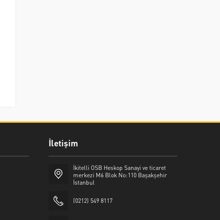
İletişim
İkitelli OSB Heskop Sanayi ve ticaret
merkezi M6 Blok No:110 Başakşehir
İstanbul
(0212) 549 8117