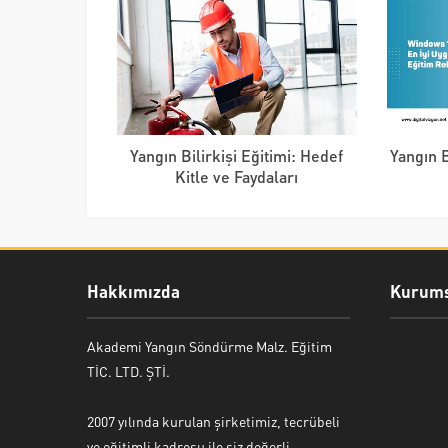
Yangın Bilirkişi Eğitimi: Hedef
Yangın B
Kitle ve Faydaları
Hakkımızda
Kurums
Akademi Yangın Söndürme Malz. Eğitim
TİC. LTD. ŞTİ.
2007 yılında kurulan şirketimiz, tecrübeli
ve eğitimli kadrosu ile siz değerli