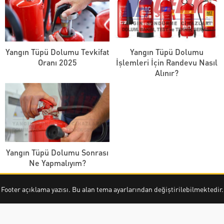
Yangın Tüpü Dolumu Tevkifat
Yangın Tüpü Dolumu
Oranı 2025
İşlemleri İçin Randevu Nasıl
Alınır?
Yangın Tüpü Dolumu Sonrası
Ne Yapmalıyım?
Footer açıklama yazısı. Bu alan tema ayarlarından değiştirilebilmektedir.
Akademi Yangın