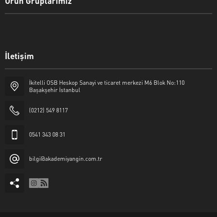
Ürün Gruplarımız
İletişim
İkitelli OSB Heskop Sanayi ve ticaret merkezi M6 Blok No:110
Başakşehir İstanbul
(0212) 549 8117
0541 343 08 31
bilgi@akademiyangin.com.tr
Akademi Yangın