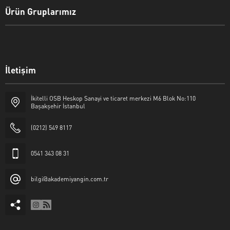
Ürün Gruplarımız
İletişim
İkitelli OSB Heskop Sanayi ve ticaret merkezi M6 Blok No:110
Başakşehir İstanbul
(0212) 549 8117
0541 343 08 31
bilgi@akademiyangin.com.tr
Akademi Yangın