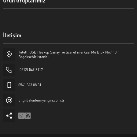
Ürün Gruplarımız
İletişim
İkitelli OSB Heskop Sanayi ve ticaret merkezi M6 Blok No:110
Başakşehir İstanbul
(0212) 549 8117
0541 343 08 31
bilgi@akademiyangin.com.tr
Akademi Yangın