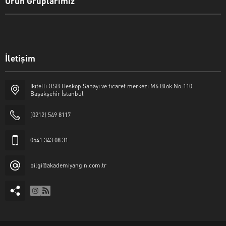
Ürün Gruplarımız
İletişim
İkitelli OSB Heskop Sanayi ve ticaret merkezi M6 Blok No:110
Başakşehir İstanbul
(0212) 549 8117
0541 343 08 31
bilgi@akademiyangin.com.tr
Akademi Yangın