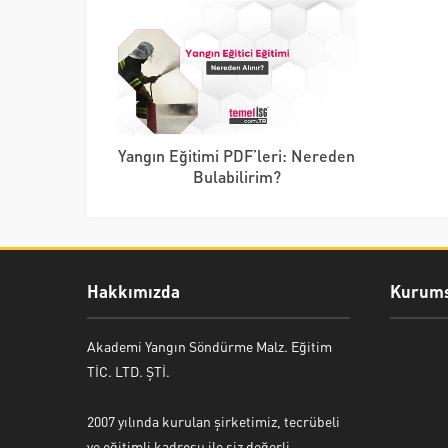
Yangın Eğitimi PDF’leri: Nereden
Bulabilirim?
Hakkımızda
Kurums
Akademi Yangın Söndürme Malz. Eğitim
TİC. LTD. ŞTİ.
2007 yılında kurulan şirketimiz, tecrübeli
ve eğitimli kadrosu ile siz değerli