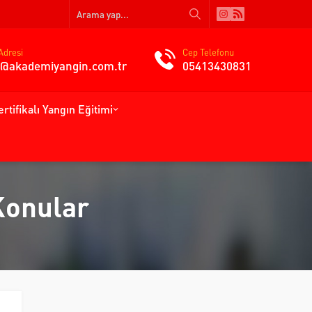
Adresi
Cep Telefonu
gi@akademiyangin.com.tr
05413430831
ertifikalı Yangın Eğitimi
Konular