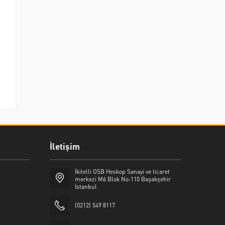
İletişim
İkitelli OSB Heskop Sanayi ve ticaret
merkezi M6 Blok No:110 Başakşehir
İstanbul
(0212) 549 8117