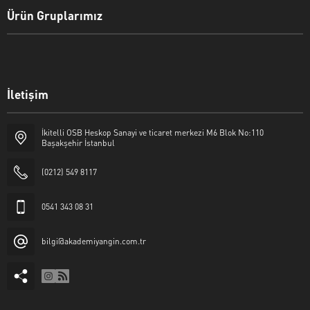
Ürün Gruplarımız
İletişim
İkitelli OSB Heskop Sanayi ve ticaret merkezi M6 Blok No:110
Başakşehir İstanbul
(0212) 549 8117
0541 343 08 31
bilgi@akademiyangin.com.tr
Akademi Yangın