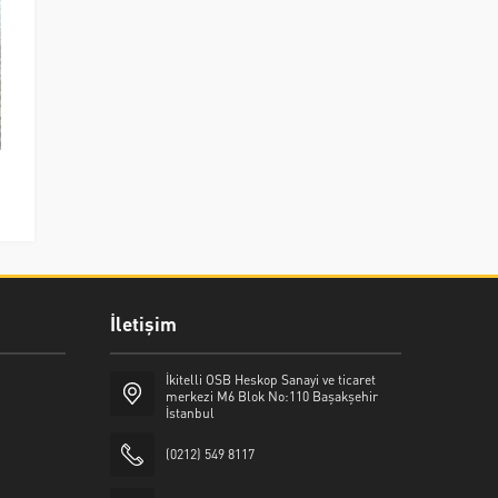
İletişim
İkitelli OSB Heskop Sanayi ve ticaret
merkezi M6 Blok No:110 Başakşehir
İstanbul
(0212) 549 8117