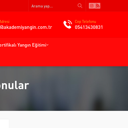
Adresi
Cep Telefonu
gi@akademiyangin.com.tr
05413430831
ertifikalı Yangın Eğitimi
onular