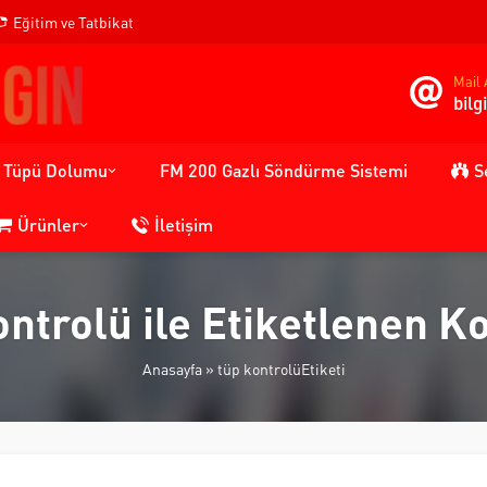
Eğitim ve Tatbikat
Mail 
bil
n Tüpü Dolumu
FM 200 Gazlı Söndürme Sistemi
S
Ürünler
İletişim
ontrolü ile Etiketlenen K
Anasayfa
»
tüp kontrolüEtiketi