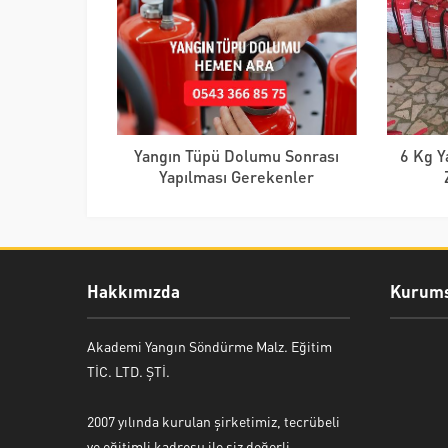
Yangın Tüpü Dolumu Sonrası
6 Kg Y
Yapılması Gerekenler
Hakkımızda
Kurums
Akademi Yangın Söndürme Malz. Eğitim
TİC. LTD. ŞTİ.
2007 yılında kurulan şirketimiz, tecrübeli
ve eğitimli kadrosu ile siz değerli