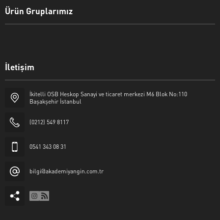
Ürün Gruplarımız
İletişim
İkitelli OSB Heskop Sanayi ve ticaret merkezi M6 Blok No:110
Başakşehir İstanbul
(0212) 549 8117
0541 343 08 31
bilgi@akademiyangin.com.tr
Akademi Yangın