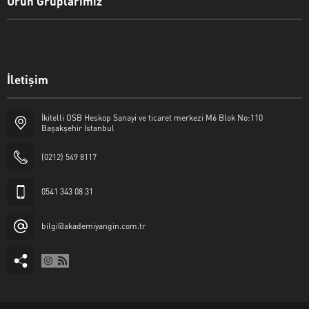
Ürün Gruplarımız
İletişim
İkitelli OSB Heskop Sanayi ve ticaret merkezi M6 Blok No:110
Başakşehir İstanbul
(0212) 549 8117
0541 343 08 31
bilgi@akademiyangin.com.tr
Akademi Yangın