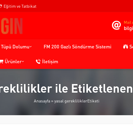
Eğitim ve Tatbikat
Mail 
bil
n Tüpü Dolumu
FM 200 Gazlı Söndürme Sistemi
S
Ürünler
İletişim
reklilikler ile Etiketlene
Anasayfa
»
yasal gerekliliklerEtiketi