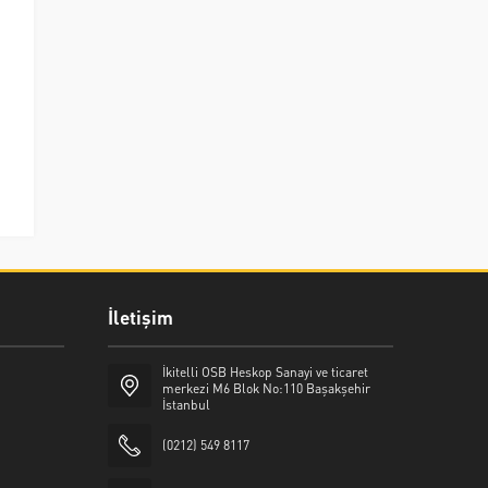
İletişim
İkitelli OSB Heskop Sanayi ve ticaret
merkezi M6 Blok No:110 Başakşehir
İstanbul
(0212) 549 8117