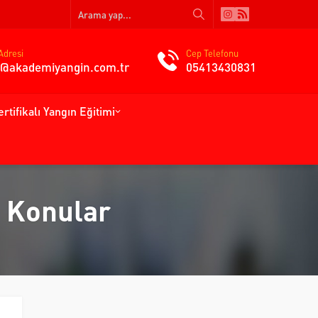
Adresi
Cep Telefonu
gi@akademiyangin.com.tr
05413430831
ertifikalı Yangın Eğitimi
n Konular