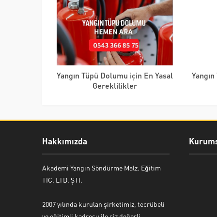
Yangın Tüpü Dolumu için En Yasal
Yangın 
Gereklilikler
Hakkımızda
Kurums
Akademi Yangın Söndürme Malz. Eğitim
TİC. LTD. ŞTİ.
2007 yılında kurulan şirketimiz, tecrübeli
ve eğitimli kadrosu ile siz değerli