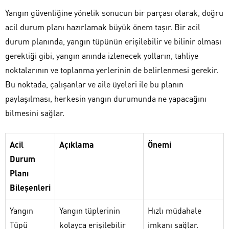
Yangın güvenliğine yönelik sonucun bir parçası olarak, doğru
acil durum planı hazırlamak büyük önem taşır. Bir acil
durum planında, yangın tüpünün erişilebilir ve bilinir olması
gerektiği gibi, yangın anında izlenecek yolların, tahliye
noktalarının ve toplanma yerlerinin de belirlenmesi gerekir.
Bu noktada, çalışanlar ve aile üyeleri ile bu planın
paylaşılması, herkesin yangın durumunda ne yapacağını
bilmesini sağlar.
Acil
Açıklama
Önemi
Durum
Planı
Bileşenleri
Yangın
Yangın tüplerinin
Hızlı müdahale
Tüpü
kolayca erişilebilir
imkanı sağlar.