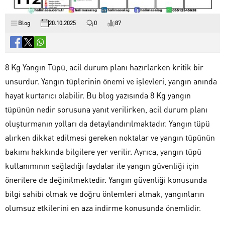
Blog
20.10.2025
0
87
8 Kg Yangın Tüpü, acil durum planı hazırlarken kritik bir
unsurdur. Yangın tüplerinin önemi ve işlevleri, yangın anında
hayat kurtarıcı olabilir. Bu blog yazısında 8 Kg yangın
tüpünün nedir sorusuna yanıt verilirken, acil durum planı
oluşturmanın yolları da detaylandırılmaktadır. Yangın tüpü
alırken dikkat edilmesi gereken noktalar ve yangın tüpünün
bakımı hakkında bilgilere yer verilir. Ayrıca, yangın tüpü
kullanımının sağladığı faydalar ile yangın güvenliği için
önerilere de değinilmektedir. Yangın güvenliği konusunda
bilgi sahibi olmak ve doğru önlemleri almak, yangınların
olumsuz etkilerini en aza indirme konusunda önemlidir.