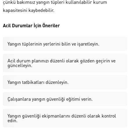
çünkü bakımsız yangın tüpleri kullanılabilir kurum
kapasitesini kaybedebilir.
Acil Durumlar İçin Öneriler
Yangın tüplerinin yerlerini bilin ve işaretleyin.
Acil durum planınızı düzenli olarak gözden geçirin ve
güncelleyin.
Yangın tatbikatları düzenleyin.
Çalışanlara yangın güvenliği eğitimi verin.
Yangın güvenliği ekipmanlarını düzenli olarak kontrol
edin.