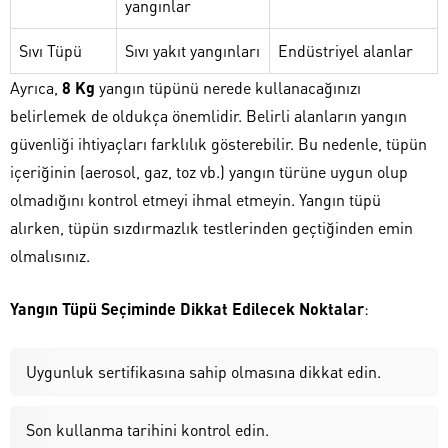
yangınlar
Sıvı Tüpü
Sıvı yakıt yangınları
Endüstriyel alanlar
Ayrıca,
8 Kg
yangın tüpünü nerede kullanacağınızı
belirlemek de oldukça önemlidir. Belirli alanların yangın
güvenliği ihtiyaçları farklılık gösterebilir. Bu nedenle, tüpün
içeriğinin (aerosol, gaz, toz vb.) yangın türüne uygun olup
olmadığını kontrol etmeyi ihmal etmeyin. Yangın tüpü
alırken, tüpün sızdırmazlık testlerinden geçtiğinden emin
olmalısınız.
Yangın Tüpü Seçiminde Dikkat Edilecek Noktalar
:
Uygunluk sertifikasına sahip olmasına dikkat edin.
Son kullanma tarihini kontrol edin.