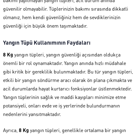
bakımı yapılmayan yangın tüpleri, acil durum anında
güvenilir olmayabilir. Tüplerinizin bakımı sırasında dikkatli
olmanız, hem kendi güvenliğiniz hem de sevdiklerinizin
güvenliği için büyük önem taşımaktadır.
Yangın Tüpü Kullanımının Faydaları
8 Kg
yangın tüpleri, yangın güvenliği açısından oldukça
önemli bir rol oynamaktadır. Yangın anında hızlı müdahale
gibi kritik bir gereklilik bulunmaktadır. Bu tür yangın tüpleri,
etkili bir yangın söndürme aracı olarak ön plana çıkmakta ve
acil durumlarda hayat kurtarıcı fonksiyonlar üstlenmektedir.
Yangın tüplerinin sağlık ve maddi kayıpları minimize etme
potansiyeli, onları evde ve iş yerlerinde bulundurmanın
nedenlerini yansıtmaktadır.
Ayrıca,
8 Kg
yangın tüpleri, genellikle ortalama bir yangın