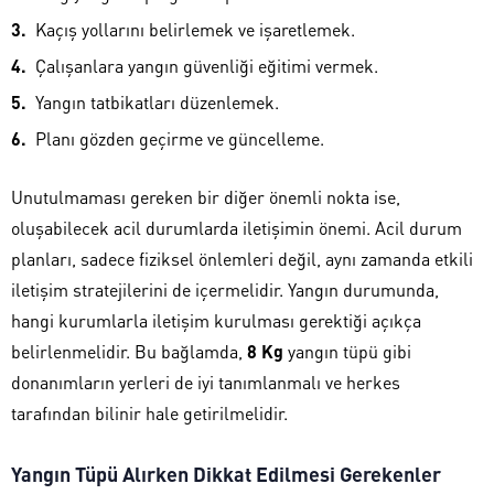
Kaçış yollarını belirlemek ve işaretlemek.
Çalışanlara yangın güvenliği eğitimi vermek.
Yangın tatbikatları düzenlemek.
Planı gözden geçirme ve güncelleme.
Unutulmaması gereken bir diğer önemli nokta ise,
oluşabilecek acil durumlarda iletişimin önemi. Acil durum
planları, sadece fiziksel önlemleri değil, aynı zamanda etkili
iletişim stratejilerini de içermelidir. Yangın durumunda,
hangi kurumlarla iletişim kurulması gerektiği açıkça
belirlenmelidir. Bu bağlamda,
8 Kg
yangın tüpü gibi
donanımların yerleri de iyi tanımlanmalı ve herkes
tarafından bilinir hale getirilmelidir.
Yangın Tüpü Alırken Dikkat Edilmesi Gerekenler