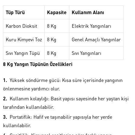
Tüp Türü
Kapasite
Kullanım Alanı
Karbon Dioksit
8 Kg
Elektrik Yangınları
Kuru Kimyevi Toz
8 Kg
Genel Amaçlı Yangınlar
Sıvı Yangın Tüpü
8 Kg
Sıvı Yangınları
8 Kg Yangın Tüpünün Özellikleri
Yüksek söndürme gücü: Kısa süre içerisinde yangının
önlenmesine yardımcı olur.
Kullanım kolaylığı: Basit yapısı sayesinde her yaştan kişi
tarafından kullanılabilir.
Portatiflik: Hafif ve taşınabilir yapısıyla her yerde
kullanılabilir.