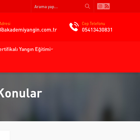
Adresi
Cep Telefonu
gi@akademiyangin.com.tr
05413430831
ertifikalı Yangın Eğitimi
 Konular