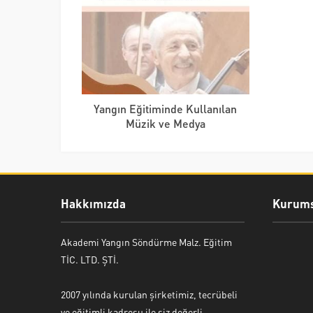
Yangın Eğitiminde Kullanılan
Müzik ve Medya
Hakkımızda
Kurums
Akademi Yangın Söndürme Malz. Eğitim
TİC. LTD. ŞTİ.
2007 yılında kurulan şirketimiz, tecrübeli
ve eğitimli kadrosu ile siz değerli