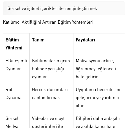
Görsel ve işitsel içerikler ile zenginleştirmek
Katılımcı Aktifliğini Artıran Eğitim Yöntemleri
Eğitim
Tanım
Faydaları
Yöntemi
Etkileşimli
Katılımcıların grup
Motivasyonu artırır,
Oyunlar
halinde yarıştığı
öğrenmeyi eğlenceli
oyunlar
hale getirir
Rol
Gerçek durumları
Uygulama becerilerini
Oynama
canlandırmak
geliştirmeye yardımcı
olur
Görsel
Videolar ve slayt
Bilgileri daha anlaşılır
Medya
gösterimleri ile
ve akılda kalıcı hale