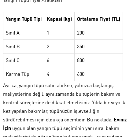
Yangın Tüpü Tipi
Kapasi (kg)
Ortalama Fiyat (TL)
Sınıf A
1
200
Sınıf B
2
350
Sınıf C
6
800
Karma Tüp
4
600
Ayrıca, yangın tüpü satın alırken, yalnızca başlangıç
maliyetlerine değil, aynı zamanda bu tüplerin bakım ve
kontrol süreçlerine de dikkat etmelisiniz. Yılda bir veya iki
kez yapılan bakımlar, tüpünüzün işlevselliğini
sürdürebilmesi için oldukça önemlidir. Bu noktada,
Eviniz
İçin
uygun olan yangın tüpü seçiminin yanı sıra, bakım
maliyetlerini de göz önünde bulundurmak, uzun vadede