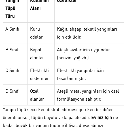
Yangın
Kullanım
Özellikler
Tüpü
Alanı
Türü
A Sınıfı
Kuru
Kağıt, ahşap, tekstil yangınları
odalar
için etkilidir.
B Sınıfı
Kapalı
Ateşli sıvılar için uygundur.
alanlar
(benzin, yağ vb.)
C Sınıfı
Elektrikli
Elektrikli yangınlar için
sistemler
tasarlanmıştır.
D Sınıfı
Özel
Ateşli metal yangınları için özel
alanlar
formülasyona sahiptir.
Yangın tüpü seçerken dikkat edilmesi gereken bir diğer
önemli unsur, tüpün boyutu ve kapasitesidir.
Eviniz İçin
ne
kadar büyük bir yangın tüpüne ihtiyaç duyacağınızı