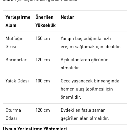
Yerleştirme
Önerilen
Notlar
Alanı
Yükseklik
Mutfağın
150 cm
Yangın başladığında hızlı
Girişi
erişim sağlamak için idealdir.
Koridorlar
120 cm
Açık alanlarda görünür
olmalıdır.
Yatak Odası
100 cm
Gece yaşanacak bir yangında
hemen ulaşılabilmesi için
önemlidir.
Oturma
120 cm
Evdeki en fazla zaman
Odası
geçirilen alan olmalıdır.
Uygun Yerleştirme Yöntemleri