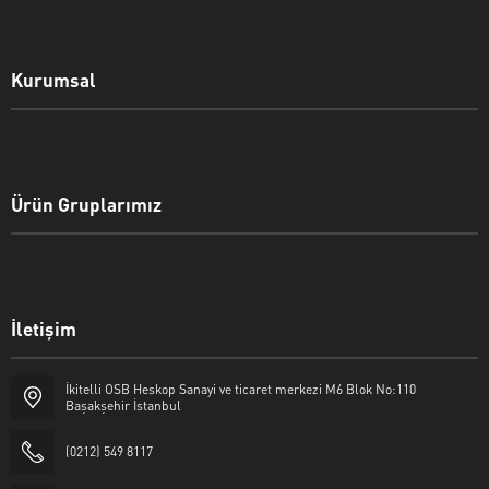
Kurumsal
Ürün Gruplarımız
İletişim
İkitelli OSB Heskop Sanayi ve ticaret merkezi M6 Blok No:110
Başakşehir İstanbul
(0212) 549 8117