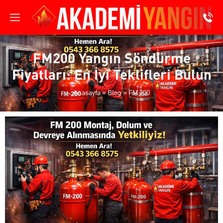
FM200 Yangın Söndürme
Fiyatları: En İyi Teklifleri Bulun
Anasayfa
»
Blog
»
FM 200