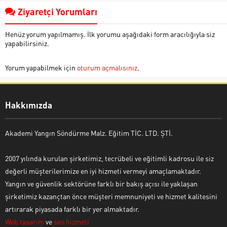
Ziyaretçi Yorumları
Henüz yorum yapılmamış. İlk yorumu aşağıdaki form aracılığıyla siz
yapabilirsiniz.
Yorum yapabilmek için
oturum açmalısınız
.
Hakkımızda
Akademi Yangın Söndürme Malz. Eğitim TİC. LTD. ŞTİ.
2007 yılında kurulan şirketimiz, tecrübeli ve eğitimli kadrosu ile siz
değerli müşterilerimize en iyi hizmeti vermeyi amaçlamaktadır.
Yangın ve güvenlik sektörüne farklı bir bakış açısı ile yaklaşan
şirketimiz kazançtan önce müşteri memnuniyeti ve hizmet kalitesini
artırarak piyasada farklı bir yer almaktadır.
Web tasarım
ve
seo hizmeti