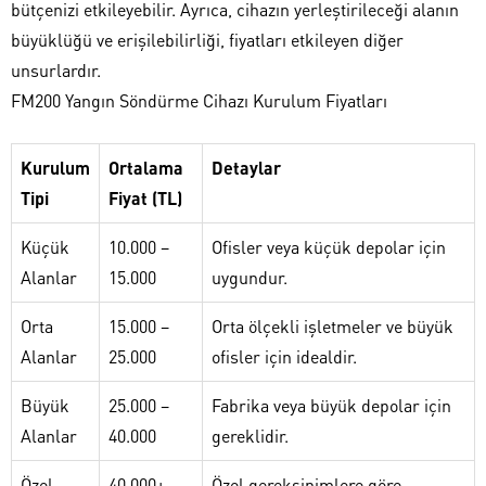
bütçenizi etkileyebilir. Ayrıca, cihazın yerleştirileceği alanın
büyüklüğü ve erişilebilirliği, fiyatları etkileyen diğer
unsurlardır.
FM200 Yangın Söndürme Cihazı Kurulum Fiyatları
Kurulum
Ortalama
Detaylar
Tipi
Fiyat (TL)
Küçük
10.000 –
Ofisler veya küçük depolar için
Alanlar
15.000
uygundur.
Orta
15.000 –
Orta ölçekli işletmeler ve büyük
Alanlar
25.000
ofisler için idealdir.
Büyük
25.000 –
Fabrika veya büyük depolar için
Alanlar
40.000
gereklidir.
Özel
40.000+
Özel gereksinimlere göre