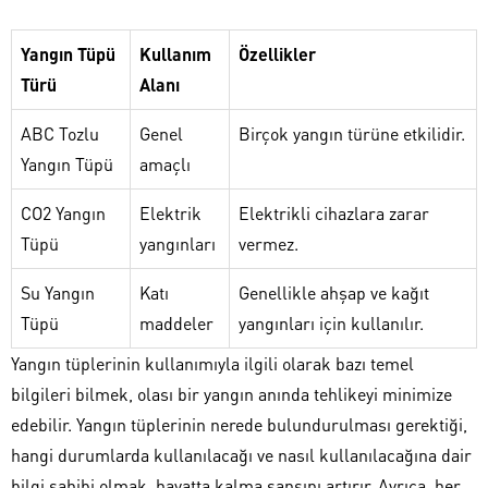
Yangın Tüpü
Kullanım
Özellikler
Türü
Alanı
ABC Tozlu
Genel
Birçok yangın türüne etkilidir.
Yangın Tüpü
amaçlı
CO2 Yangın
Elektrik
Elektrikli cihazlara zarar
Tüpü
yangınları
vermez.
Su Yangın
Katı
Genellikle ahşap ve kağıt
Tüpü
maddeler
yangınları için kullanılır.
Yangın tüplerinin kullanımıyla ilgili olarak bazı temel
bilgileri bilmek, olası bir yangın anında tehlikeyi minimize
edebilir. Yangın tüplerinin nerede bulundurulması gerektiği,
hangi durumlarda kullanılacağı ve nasıl kullanılacağına dair
bilgi sahibi olmak, hayatta kalma şansını artırır. Ayrıca, her