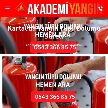
Kartal’da Yangın Tüpü Dolumu
Süreci
Anasayfa
»
Blog
»
Yangın Tüpü Dolumu