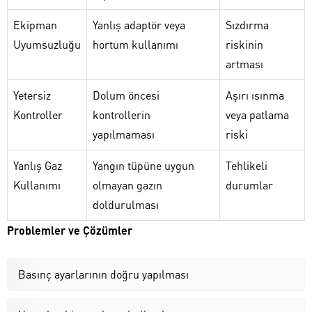
Ekipman
Yanlış adaptör veya
Sızdırma
Uyumsuzluğu
hortum kullanımı
riskinin
artması
Yetersiz
Dolum öncesi
Aşırı ısınma
Kontroller
kontrollerin
veya patlama
yapılmaması
riski
Yanlış Gaz
Yangın tüpüne uygun
Tehlikeli
Kullanımı
olmayan gazın
durumlar
doldurulması
Problemler ve Çözümler
Basınç ayarlarının doğru yapılması