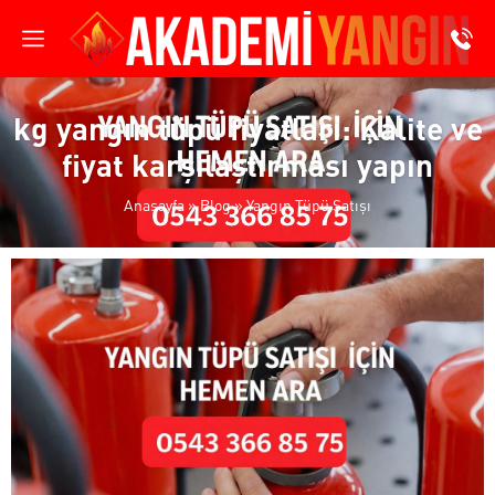
kg yangın tüpü fiyatları: Kalite ve
fiyat karşılaştırması yapın
Anasayfa
»
Blog
»
Yangın Tüpü Satışı