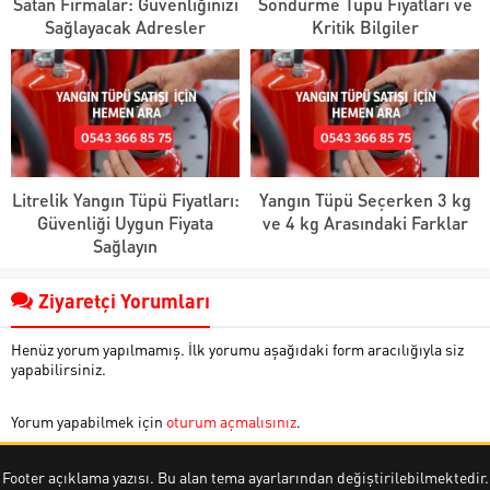
Satan Firmalar: Güvenliğinizi
Söndürme Tüpü Fiyatları ve
Sağlayacak Adresler
Kritik Bilgiler
Litrelik Yangın Tüpü Fiyatları:
Yangın Tüpü Seçerken 3 kg
Güvenliği Uygun Fiyata
ve 4 kg Arasındaki Farklar
Sağlayın
Ziyaretçi Yorumları
Henüz yorum yapılmamış. İlk yorumu aşağıdaki form aracılığıyla siz
yapabilirsiniz.
Yorum yapabilmek için
oturum açmalısınız
.
Footer açıklama yazısı. Bu alan tema ayarlarından değiştirilebilmektedir.