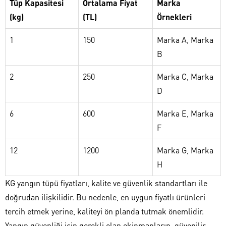
Tüp Kapasitesi
Ortalama Fiyat
Marka
(kg)
(TL)
Örnekleri
1
150
Marka A, Marka
B
2
250
Marka C, Marka
D
6
600
Marka E, Marka
F
12
1200
Marka G, Marka
H
KG yangın tüpü fiyatları, kalite ve güvenlik standartları ile
doğrudan ilişkilidir. Bu nedenle, en uygun fiyatlı ürünleri
tercih etmek yerine, kaliteyi ön planda tutmak önemlidir.
Yangın güvenliği için gerekli olan ekipmanların, güvenilir