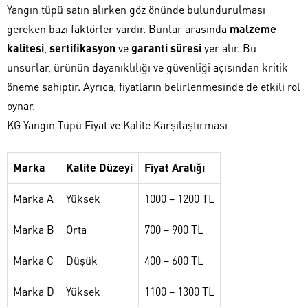
Yangın tüpü satın alırken göz önünde bulundurulması
gereken bazı faktörler vardır. Bunlar arasında
malzeme
kalitesi
,
sertifikasyon
ve
garanti süresi
yer alır. Bu
unsurlar, ürünün dayanıklılığı ve güvenliği açısından kritik
öneme sahiptir. Ayrıca, fiyatların belirlenmesinde de etkili rol
oynar.
KG Yangın Tüpü Fiyat ve Kalite Karşılaştırması
Marka
Kalite Düzeyi
Fiyat Aralığı
Marka A
Yüksek
1000 – 1200 TL
Marka B
Orta
700 – 900 TL
Marka C
Düşük
400 – 600 TL
Marka D
Yüksek
1100 – 1300 TL