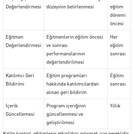
Değerlendirmesi
düzeyinin belirlenmesi
eğitim
dönemi
öncesi
Eğitmen
Eğitmenlerin eğitim öncesi
Her
Değerlendirmesi
ve sonrası
eğitim
performanslarının
sonrası
değerlendirilmesi
Katılımcı Geri
Eğitim programları
Eğitim
Bildirimi
hakkında katılımcılardan
sonrası
alınan geri bildirim
İçerik
Program içeriğinin
Yıllık
Güncellemesi
güncellenmesi ve
geliştirilmesi
Kalite kontrol, eğitimlerin etkinliğini artırmak için gereklidir.