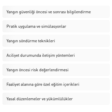
Yangın güvenliği öncesi ve sonrası bilgilendirme
Pratik uygulama ve simülasyonlar
Yangın söndürme teknikleri
Aciliyet durumunda iletişim yöntemleri
Yangın öncesi risk değerlendirmesi
Faaliyet alanına göre özel eğitim içerikleri
Yasal düzenlemeler ve yükümlülükler