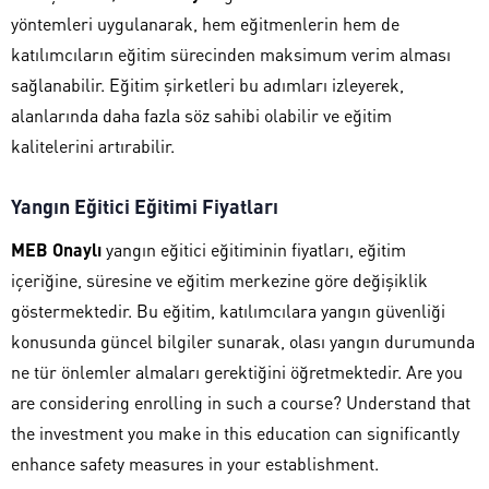
yöntemleri uygulanarak, hem eğitmenlerin hem de
katılımcıların eğitim sürecinden maksimum verim alması
sağlanabilir. Eğitim şirketleri bu adımları izleyerek,
alanlarında daha fazla söz sahibi olabilir ve eğitim
kalitelerini artırabilir.
Yangın Eğitici Eğitimi Fiyatları
MEB Onaylı
yangın eğitici eğitiminin fiyatları, eğitim
içeriğine, süresine ve eğitim merkezine göre değişiklik
göstermektedir. Bu eğitim, katılımcılara yangın güvenliği
konusunda güncel bilgiler sunarak, olası yangın durumunda
ne tür önlemler almaları gerektiğini öğretmektedir. Are you
are considering enrolling in such a course? Understand that
the investment you make in this education can significantly
enhance safety measures in your establishment.