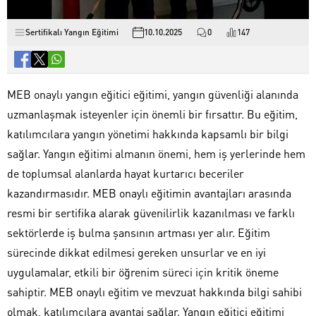
Sertifikalı Yangın Eğitimi
10.10.2025
0
147
MEB onaylı yangın eğitici eğitimi, yangın güvenliği alanında
uzmanlaşmak isteyenler için önemli bir fırsattır. Bu eğitim,
katılımcılara yangın yönetimi hakkında kapsamlı bir bilgi
sağlar. Yangın eğitimi almanın önemi, hem iş yerlerinde hem
de toplumsal alanlarda hayat kurtarıcı beceriler
kazandırmasıdır. MEB onaylı eğitimin avantajları arasında
resmi bir sertifika alarak güvenilirlik kazanılması ve farklı
sektörlerde iş bulma şansının artması yer alır. Eğitim
sürecinde dikkat edilmesi gereken unsurlar ve en iyi
uygulamalar, etkili bir öğrenim süreci için kritik öneme
sahiptir. MEB onaylı eğitim ve mevzuat hakkında bilgi sahibi
olmak, katılımcılara avantaj sağlar. Yangın eğitici eğitimi