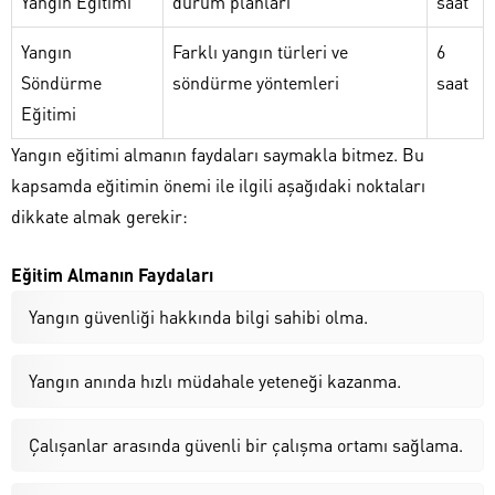
Yangın Eğitimi
durum planları
saat
Yangın
Farklı yangın türleri ve
6
Söndürme
söndürme yöntemleri
saat
Eğitimi
Yangın eğitimi almanın faydaları saymakla bitmez. Bu
kapsamda eğitimin önemi ile ilgili aşağıdaki noktaları
dikkate almak gerekir:
Eğitim Almanın Faydaları
Yangın güvenliği hakkında bilgi sahibi olma.
Yangın anında hızlı müdahale yeteneği kazanma.
Çalışanlar arasında güvenli bir çalışma ortamı sağlama.