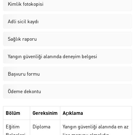
Kimlik fotokopisi
Adli sicil kaydı
Sağlık raporu
Yangın güvenliği alanında deneyim belgesi
Başvuru formu
Ödeme dekontu
Bölüm
Gereksinim
Açıklama
Eğitim
Diploma
Yangın güvenliği alanında en az
Belgeleri
lise mezunu olmalıdır.