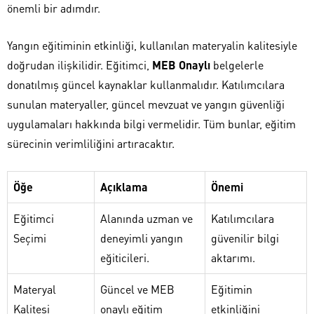
önemli bir adımdır.
Yangın eğitiminin etkinliği, kullanılan materyalin kalitesiyle
doğrudan ilişkilidir. Eğitimci,
MEB Onaylı
belgelerle
donatılmış güncel kaynaklar kullanmalıdır. Katılımcılara
sunulan materyaller, güncel mevzuat ve yangın güvenliği
uygulamaları hakkında bilgi vermelidir. Tüm bunlar, eğitim
sürecinin verimliliğini artıracaktır.
Öğe
Açıklama
Önemi
Eğitimci
Alanında uzman ve
Katılımcılara
Seçimi
deneyimli yangın
güvenilir bilgi
eğiticileri.
aktarımı.
Materyal
Güncel ve MEB
Eğitimin
Kalitesi
onaylı eğitim
etkinliğini