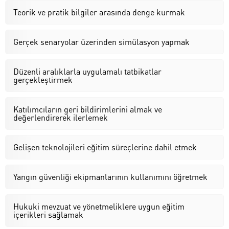
Teorik ve pratik bilgiler arasında denge kurmak
Gerçek senaryolar üzerinden simülasyon yapmak
Düzenli aralıklarla uygulamalı tatbikatlar
gerçekleştirmek
Katılımcıların geri bildirimlerini almak ve
değerlendirerek ilerlemek
Gelişen teknolojileri eğitim süreçlerine dahil etmek
Yangın güvenliği ekipmanlarının kullanımını öğretmek
Hukuki mevzuat ve yönetmeliklere uygun eğitim
içerikleri sağlamak