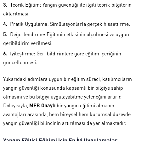
Teorik Eğitim: Yangın güvenliği ile ilgili teorik bilgilerin
aktarılması.
Pratik Uygulama: Simülasyonlarla gerçek hissettirme.
Değerlendirme: Eğitimin etkisinin ölçülmesi ve uygun
geribildirim verilmesi.
İyileştirme: Geri bildirimlere göre eğitim içeriğinin
güncellenmesi.
Yukarıdaki adımlara uygun bir eğitim süreci, katılımcıların
yangın güvenliği konusunda kapsamlı bir bilgiye sahip
olmasını ve bu bilgiyi uygulayabilme yeteneğini artırır.
Dolayısıyla,
MEB Onaylı
bir yangın eğitimi almanın
avantajları arasında, hem bireysel hem kurumsal düzeyde
yangın güvenliği bilincinin artırılması da yer almaktadır.
Yangın Eğitici Eğitimi için En İyi Uygulamalar