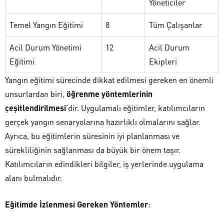
Yöneticiler
Temel Yangın Eğitimi
8
Tüm Çalışanlar
Acil Durum Yönetimi
12
Acil Durum
Eğitimi
Ekipleri
Yangın eğitimi sürecinde dikkat edilmesi gereken en önemli
unsurlardan biri,
öğrenme yöntemlerinin
çeşitlendirilmesi
‘dir. Uygulamalı eğitimler, katılımcıların
gerçek yangın senaryolarına hazırlıklı olmalarını sağlar.
Ayrıca, bu eğitimlerin süresinin iyi planlanması ve
sürekliliğinin sağlanması da büyük bir önem taşır.
Katılımcıların edindikleri bilgiler, iş yerlerinde uygulama
alanı bulmalıdır.
Eğitimde İzlenmesi Gereken Yöntemler
: