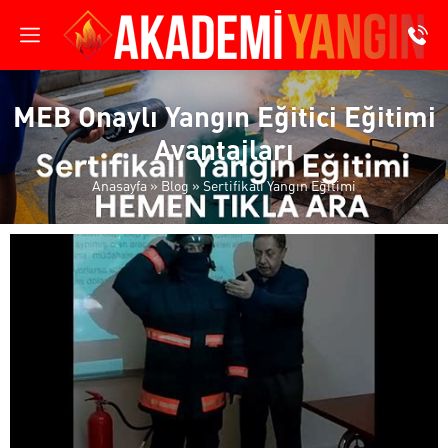
MEB Onaylı Yangın Eğitici Eğitimi
Avantajları
Anasayfa
»
Blog
»
Sertifikalı Yangın Eğitimi