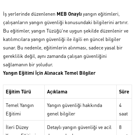
İş yerlerinde düzenlenen
MEB Onaylı
yangın eğitimleri,
çalışanların yangın güvenliği konusundaki bilgilerini artırır.
Bu eğitimler, yangın Tüzüğü’ne uygun şekilde düzenlenir ve
katılımcılara yangın güvenliği ile ilgili en güncel bilgiler
sunar. Bu nedenle, eğitimlerin alınması, sadece yasal bir
gereklilik değil, aynı zamanda çalışan güvenliğini
sağlamanın bir yoludur.
Yangın Eğitimi İçin Alınacak Temel Bilgiler
Eğitim Türü
Açıklama
Süre
Temel Yangın
Yangın güvenliği hakkında
4
Eğitimi
genel bilgiler
saat
İleri Düzey
Detaylı yangın güvenliği ve acil
8