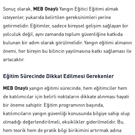
Sonuç olarak,
MEB Onaylı
Yangın Eğitici Eğitimi almak
isteyenler, yukarıda belirtilen gereksinimleri yerine
getirmelidir. Eğitimler, sadece bireysel gelişim sağlayan bir
yolculuk değil, aynı zamanda toplum güvenliğine katkıda
bulunan bir adım olarak görülmelidir. Yangın eğitimi almanın
önemi, her bireyin bu bilincin yayılmasına katkı sağlaması ile
artacaktır.
Eğitim Sürecinde Dikkat Edilmesi Gerekenler
MEB Onaylı
yangın eğitimi sürecinde, hem eğitimciler hem
de katılımcılar için belirli noktaların dikkate alınması hayati
bir öneme sahiptir. Eğitim programının başında,
katılımcıların yangın güvenliği konusunda bilgiye sahip olup
olmadığı değerlendirilmeli, eksiklikler giderilmelidir. Bu,
hem teorik hem de pratik bilgi birikimini artırmak adına