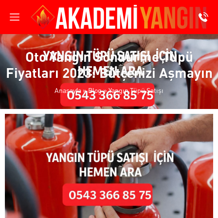
Oto Yangın Söndürme Tüpü
Fiyatları 2023: Bütçenizi Aşmayın
Anasayfa
»
Blog
»
Yangın Tüpü Satışı