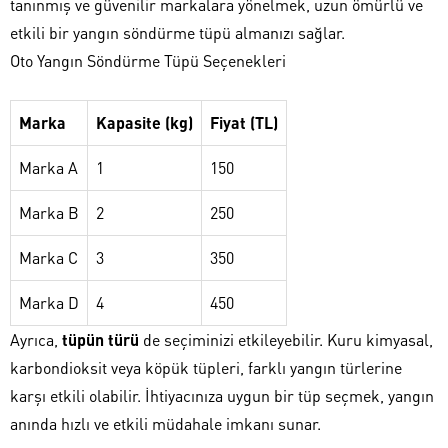
tanınmış ve güvenilir markalara yönelmek, uzun ömürlü ve
etkili bir yangın söndürme tüpü almanızı sağlar.
Oto Yangın Söndürme Tüpü Seçenekleri
Marka
Kapasite (kg)
Fiyat (TL)
Marka A
1
150
Marka B
2
250
Marka C
3
350
Marka D
4
450
Ayrıca,
tüpün türü
de seçiminizi etkileyebilir. Kuru kimyasal,
karbondioksit veya köpük tüpleri, farklı yangın türlerine
karşı etkili olabilir. İhtiyacınıza uygun bir tüp seçmek, yangın
anında hızlı ve etkili müdahale imkanı sunar.