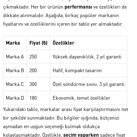
çıkmaktadır. Her bir ürünün
performansı
ve özellikleri de
dikkate alınmalıdır. Aşağıda, birkaç popüler markanın
fiyatlarını ve özelliklerini içeren bir tablo yer almaktadır.
Marka
Fiyat (₺)
Özellikler
Marka A
250
Yüksek dayanıklılık, 2 yıl garanti
Marka B
200
Hafif, kompakt tasarım
Marka C
300
Özel söndürme sıvısı, 3 yıl garanti
Marka D
180
Ekonomik, temel özellikler
Yukarıdaki tablo, markalar arası fiyat karşılaştırmasını net
bir şekilde sunmaktadır. Bu bilgiler ışığında, bütçenizi
aşmadan en uygun seçeneği bulmak oldukça
kolaylaşmaktadır. Özellikle,
seçim yaparken
sadece fiyat