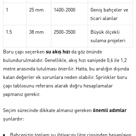
1
25 mm
1400-2000
Geniş bahçeler ve
ticari alanlar
1.5
38 mm
2500-3500
Büyük ölçekli
sulama projeleri
Boru çapı seçerken
su akış hızı
da göz önünde
bulundurulmalıdır. Genellikle, akış hızı saniyede 0,6 ile 1,2
metre arasında tutulması önerilir. Hatta, bu aralığın dışında
kalan değerler ek sorunlara neden olabilir. Sprinkler boru
çapı tablosunu referans alarak doğru hesaplamalar
yapmanız gerekir.
Seçim sürecinde dikkate almanız gereken
önemli adımlar
şunlardır:
Bahçenizin toplam su ihtiyacını litre cinsinden hesaplayın