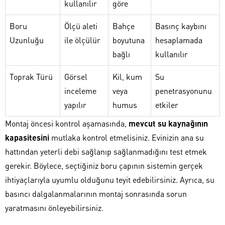
kullanılır
göre
Boru
Ölçü aleti
Bahçe
Basınç kaybını
Uzunluğu
ile ölçülür
boyutuna
hesaplamada
bağlı
kullanılır
Toprak Türü
Görsel
Kil, kum
Su
inceleme
veya
penetrasyonunu
yapılır
humus
etkiler
Montaj öncesi kontrol aşamasında,
mevcut su kaynağının
kapasitesini
mutlaka kontrol etmelisiniz. Evinizin ana su
hattından yeterli debi sağlanıp sağlanmadığını test etmek
gerekir. Böylece, seçtiğiniz boru çapının sistemin gerçek
ihtiyaçlarıyla uyumlu olduğunu teyit edebilirsiniz. Ayrıca, su
basıncı dalgalanmalarının montaj sonrasında sorun
yaratmasını önleyebilirsiniz.