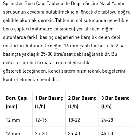
Sprinkler Boru Çapı Tablosu ile Doğru Seçim Nasıl Yapılır
sorusunun cevabını bulabilmek için, öncelikle tabloyu doğru
şekilde okumak gerekir. Tablonun sol sütununda genellikle
boru çapları (milimetre cinsinden) yer alırken, diğer
sütunlarda farklı basınç değerlerine karşılık gelen debi
miktarları bulunur. Örneğin, 16 mm çaplı bir boru ile 2 bar
basınçta yaklaşık 25-30 litre/saat debi sağlanabilir. Bu
değerler üretici firmalara göre değişiklik
gösterebileceğinden, kendi sisteminizin teknik belgelerini
kontrol etmeniz önemlidir.
Boru Çapı
1 Bar Basınç
2 Bar Basınç
3 Bar Basınç
(mm)
(L/h)
(L/h)
(L/h)
12 mm
12-15
18-22
24-28
16 mm
25-30
35-40
45-50