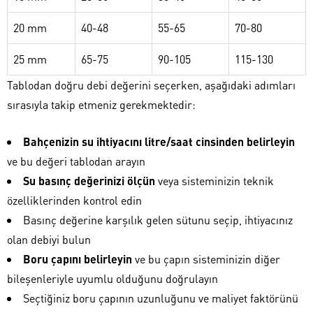
20 mm
40-48
55-65
70-80
25 mm
65-75
90-105
115-130
Tablodan doğru debi değerini seçerken, aşağıdaki adımları
sırasıyla takip etmeniz gerekmektedir:
Bahçenizin su ihtiyacını litre/saat cinsinden belirleyin
ve bu değeri tablodan arayın
Su basınç değerinizi ölçün
veya sisteminizin teknik
özelliklerinden kontrol edin
Basınç değerine karşılık gelen sütunu seçip, ihtiyacınız
olan debiyi bulun
Boru çapını belirleyin
ve bu çapın sisteminizin diğer
bileşenleriyle uyumlu olduğunu doğrulayın
Seçtiğiniz boru çapının uzunluğunu ve maliyet faktörünü