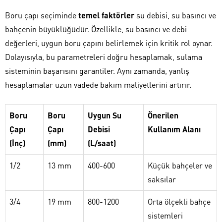
Boru çapı seçiminde
temel faktörler
su debisi, su basıncı ve
bahçenin büyüklüğüdür. Özellikle, su basıncı ve debi
değerleri, uygun boru çapını belirlemek için kritik rol oynar.
Dolayısıyla, bu parametreleri doğru hesaplamak, sulama
sisteminin başarısını garantiler. Aynı zamanda, yanlış
hesaplamalar uzun vadede bakım maliyetlerini artırır.
Boru
Boru
Uygun Su
Önerilen
Çapı
Çapı
Debisi
Kullanım Alanı
(İnç)
(mm)
(L/saat)
1/2
13 mm
400-600
Küçük bahçeler ve
saksılar
3/4
19 mm
800-1200
Orta ölçekli bahçe
sistemleri