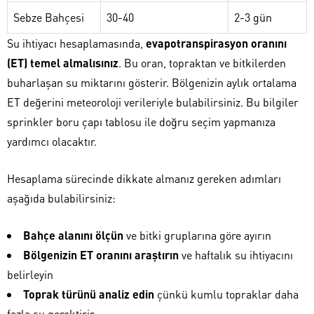
Sebze Bahçesi
30-40
2-3 gün
Su ihtiyacı hesaplamasında,
evapotranspirasyon oranını
(ET) temel almalısınız
. Bu oran, topraktan ve bitkilerden
buharlaşan su miktarını gösterir. Bölgenizin aylık ortalama
ET değerini meteoroloji verileriyle bulabilirsiniz. Bu bilgiler
sprinkler boru çapı tablosu ile doğru seçim yapmanıza
yardımcı olacaktır.
Hesaplama sürecinde dikkate almanız gereken adımları
aşağıda bulabilirsiniz:
Bahçe alanını ölçün
ve bitki gruplarına göre ayırın
Bölgenizin ET oranını araştırın
ve haftalık su ihtiyacını
belirleyin
Toprak türünü analiz edin
çünkü kumlu topraklar daha
fazla su gerektirir