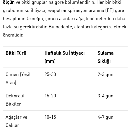
ölçün
ve bitki gruplarına göre bölümlendirin. Her bir bitki
grubunun su ihtiyacı, evapotranspirasyon oranına (ET) göre
hesaplanır. Örneğin, çimen alanları ağaçlı bölgelerden daha
fazla su gerektirebilir. Bu nedenle, alanları kategorize etmek
önemlidir.
Bitki Türü
Haftalık Su İhtiyacı
Sulama
(mm)
Sıklığı
Çimen (Yeşil
25-30
2-3 gün
Alan)
Dekoratif
15-20
3-4 gün
Bitkiler
Ağaçlar ve
10-15
4-7 gün
Çalılar