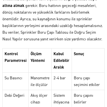
altına almak
gerekir. Boru hattının geçeceği mesafeleri,
dönüş noktalarını ve yükseklik farklarını belirlemek
önemlidir. Ayrıca, su kaynağının konumu ile sprinkler
başlıklarının yerleşimi arasındaki uzaklığı hesaplamalısınız.
Bu veriler, Sprinkler Boru Çapı Tablosu ile Doğru Seçim
Nasıl Yapılır sorusuna yanıt verirken size yardımcı olacaktır.
Kontrol
Ölçüm
Kabul
Sonuç
Parametresi
Yöntemi
Edilebilir
Aralık
Su Basıncı
Manometre
2-4 bar
Boru çapı
ile ölçülür
seçimini etkiler
Debi Değeri
Akış ölçer
Sistem
Boru çapını
cihazı
ihtiyacına
belirler