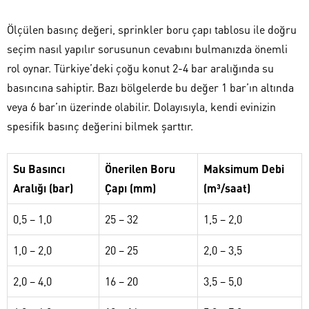
Ölçülen basınç değeri, sprinkler boru çapı tablosu ile doğru
seçim nasıl yapılır sorusunun cevabını bulmanızda önemli
rol oynar. Türkiye’deki çoğu konut 2-4 bar aralığında su
basıncına sahiptir. Bazı bölgelerde bu değer 1 bar’ın altında
veya 6 bar’ın üzerinde olabilir. Dolayısıyla, kendi evinizin
spesifik basınç değerini bilmek şarttır.
Su Basıncı
Önerilen Boru
Maksimum Debi
Aralığı (bar)
Çapı (mm)
(m³/saat)
0,5 – 1,0
25 – 32
1,5 – 2,0
1,0 – 2,0
20 – 25
2,0 – 3,5
2,0 – 4,0
16 – 20
3,5 – 5,0