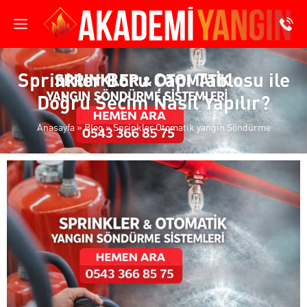
Sprinkler Boru Çapı Tablosu ile
Doğru Seçim Nasıl Yapılır?
Anasayfa
»
Blog
»
Sprinkler Otomatik yangın Söndürme