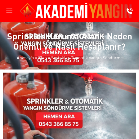
Sprinkler Koruma Alanı: Neden
Önemli ve Nasıl Hesaplanır?
Anasayfa
»
Blog
»
Sprinkler Otomatik yangın Söndürme