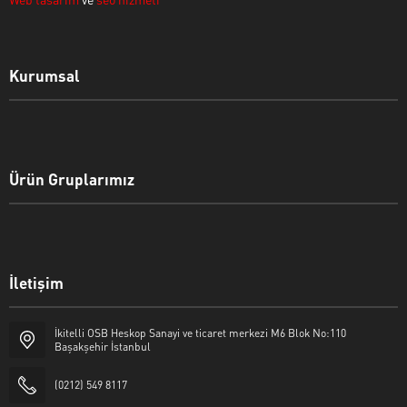
Kurumsal
Ürün Gruplarımız
İletişim
İkitelli OSB Heskop Sanayi ve ticaret merkezi M6 Blok No:110
Başakşehir İstanbul
(0212) 549 8117