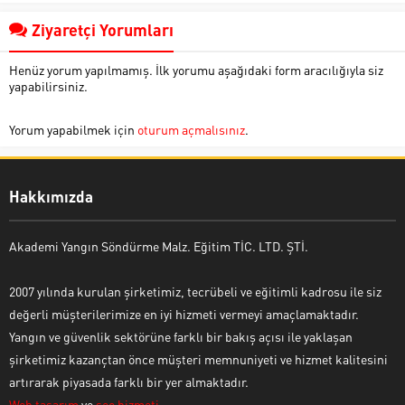
Ziyaretçi Yorumları
Henüz yorum yapılmamış. İlk yorumu aşağıdaki form aracılığıyla siz
yapabilirsiniz.
Yorum yapabilmek için
oturum açmalısınız
.
Hakkımızda
Akademi Yangın Söndürme Malz. Eğitim TİC. LTD. ŞTİ.
2007 yılında kurulan şirketimiz, tecrübeli ve eğitimli kadrosu ile siz
değerli müşterilerimize en iyi hizmeti vermeyi amaçlamaktadır.
Yangın ve güvenlik sektörüne farklı bir bakış açısı ile yaklaşan
şirketimiz kazançtan önce müşteri memnuniyeti ve hizmet kalitesini
artırarak piyasada farklı bir yer almaktadır.
Web tasarım
ve
seo hizmeti