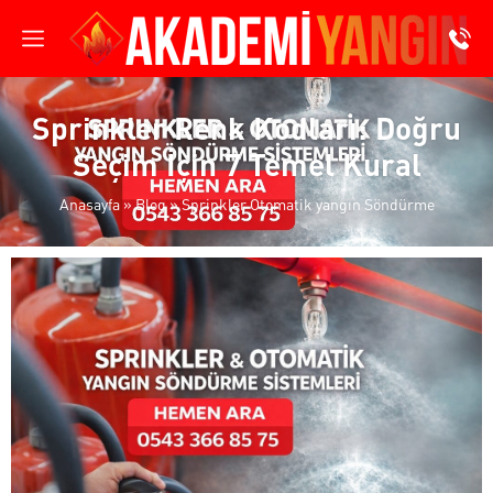
Sprinkler Renk Kodları: Doğru
Seçim İçin 7 Temel Kural
Anasayfa
»
Blog
»
Sprinkler Otomatik yangın Söndürme