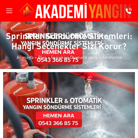
Sprinkler Söndürme Sistemleri:
Hangi Seçenekler Sizi Korur?
Anasayfa
»
Blog
»
Sprinkler Otomatik yangın Söndürme