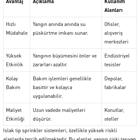
Avantaj
Açıklama
Kullanım
Alanları
Hızlı
Yangın anında anında su
Ofisler,
Müdahale
püskürtme imkanı sunar.
alışveriş
merkezleri
Yüksek
Yangının büyümesini önler ve
Endüstriyel
Etkinlik
zararları azaltır.
tesisler
Kolay
Bakım işlemleri genellikle
Depolar,
Bakım
basittir ve kolayca
fabrikalar
uygulanabilir.
Maliyet
Uzun vadede maliyetleri
Konutlar,
Etkinliği
düşürür.
oteller
Islak tip sprinkler sistemleri, özellikle yüksek riskli
alanlarda tercih edilmektedir. Bu alanlar, yangın riski taşıyan