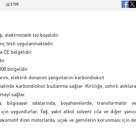
3.720
 elektrostatik toz boyalıdır.
ınç testi uygulanmaktadır.
a CE belgelidir.
ır.
08 belgelidir
arını, elektrik donanım yangınlarını karbondioksit
alinde karbondioksit buzlanma sağlar. Kirliliğe, zehirli atıklar
meyi sağlar.
a, bilgisayar odalarında, boyahanelerde, transformatör v
çin uygundurlar. Yağ, yakıt alkol solvent cila ve diğer yanıc
lokomotif dizel motorlarda, uçak ve gemilerin korunması için d