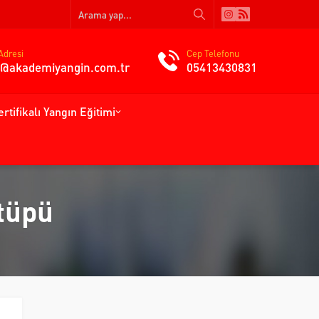
Adresi
Cep Telefonu
gi@akademiyangin.com.tr
05413430831
ertifikalı Yangın Eğitimi
tüpü