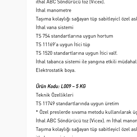
ithal ABC Söndürücü toz (Vicex).
İthal manometre
Taşıma kolaylığı sağayan tüp sabitleyicl özel as
İthal vana sistemi
TS 754 standartlarına uygun hortum
TS 11169’a uygun İtici tüp
TS 1520 standartlarına uygun İtici valf.
İthal tabanca sistemi ile yangına etkili müdaha
Elektrostatik boya.
Ürün Kodu: L009 – 5 KG
Teknik Özellikleri
TS 11749 standartlarında uygun üretim
* Özel preslerde sıvama metodu kullanılarak üç
İthal ABC Söndürücü toz (Vicex). m İthal mano
Taşıma kolaylığı sağayan tüp sabitleyicl özel as