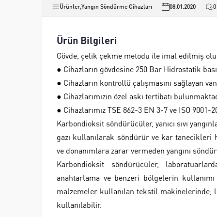
Ürünler
,
Yangın Söndürme Cihazları
08.01.2020
0
Ürün Bilgileri
Gövde, çelik çekme metodu ile imal edilmiş olup,
● Cihazların gövdesine 250 Bar Hidrostatik bas
● Cihazların kontrollü çalışmasını sağlayan van
● Cihazlarımızın özel askı tertibatı bulunmaktad
● Cihazlarımız TSE 862-3 EN 3-7 ve ISO 9001-20
Karbondioksit söndürücüler, yanıcı sıvı yangınl
gazı kullanılarak söndürür ve kar tanecikleri h
ve donanımlara zarar vermeden yangını söndür
Karbondioksit söndürücüler, laboratuarlard
anahtarlama ve benzeri bölgelerin kullanımı i
malzemeler kullanılan tekstil makinelerinde, 
kullanılabilir.