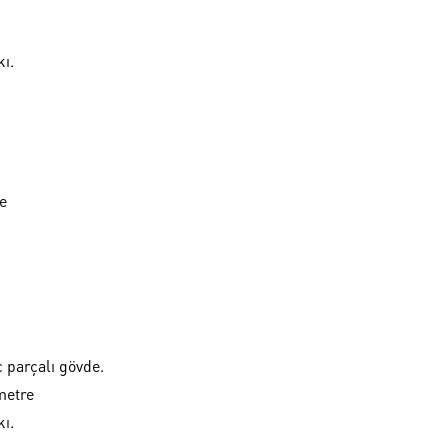
kı.
le
 parçalı gövde.
metre
kı.