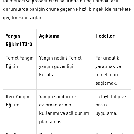
talimatları ve prosedürleri hakkında bilinçli olmak, acil
durumlarda paniğin önüne geçer ve hızlı bir şekilde harekete
geçilmesini sağlar.
Yangın
Açıklama
Hedefler
Eğitimi Türü
Temel Yangın
Yangın nedir? Temel
Farkındalık
Eğitimi
yangın güvenliği
yaratmak ve
kuralları.
temel bilgi
sağlamak.
İleri Yangın
Yangın söndürme
Detaylı bilgi ve
Eğitimi
ekipmanlarının
pratik
kullanımı ve acil durum
uygulama.
planlaması.