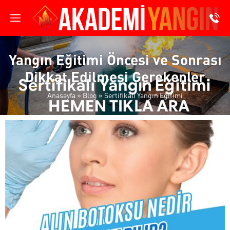
Yangın Eğitimi Öncesi ve Sonrası
Dikkat Edilmesi Gerekenler
Anasayfa
»
Blog
»
Sertifikalı Yangın Eğitimi