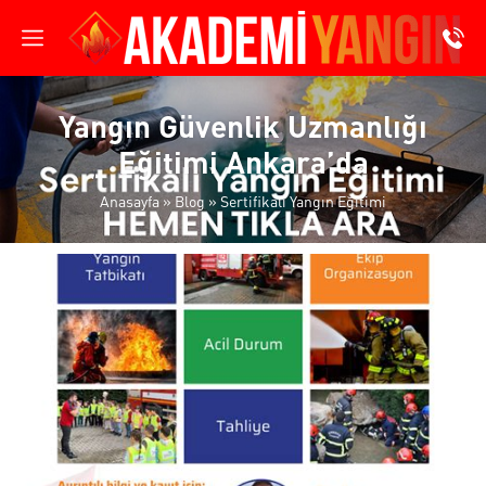
Yangın Güvenlik Uzmanlığı
Eğitimi Ankara’da
Anasayfa
»
Blog
»
Sertifikalı Yangın Eğitimi