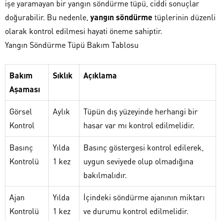
işe yaramayan bir yangın söndürme tüpü, ciddi sonuçlar
doğurabilir. Bu nedenle,
yangın söndürme
tüplerinin düzenli
olarak kontrol edilmesi hayati öneme sahiptir.
Yangın Söndürme Tüpü Bakım Tablosu
Bakım
Sıklık
Açıklama
Aşaması
Görsel
Aylık
Tüpün dış yüzeyinde herhangi bir
Kontrol
hasar var mı kontrol edilmelidir.
Basınç
Yılda
Basınç göstergesi kontrol edilerek,
Kontrolü
1 kez
uygun seviyede olup olmadığına
bakılmalıdır.
Ajan
Yılda
İçindeki söndürme ajanının miktarı
Kontrolü
1 kez
ve durumu kontrol edilmelidir.