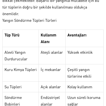
dikkat çekmektedir. Başarılı bir yangınla mücadele için bu
tür tüplerin doğru bir şekilde kullanılması oldukça
önemlidir.
Yangın Söndürme Tüpleri Türleri
Tüp Türü
Kullanım
Avantajları
Alanı
Alevli Yangın
Ateşli alanlar
Yüksek etkinlik
Durdurucular
Kuru Kimya Tüpleri
İç mekanlar
Çeşitli yangın
türlerine etkili
Su Tüpleri
Açık alanlar
Kolay kullanım
Söndürme
Endüstriyel
Uzun süreli koruma
Bobinleri
alanlar
sağlar