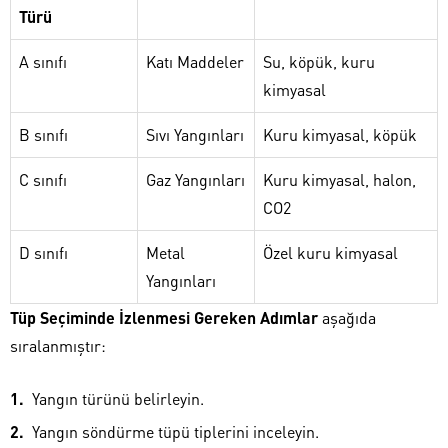
Türü
A sınıfı
Katı Maddeler
Su, köpük, kuru
kimyasal
B sınıfı
Sıvı Yangınları
Kuru kimyasal, köpük
C sınıfı
Gaz Yangınları
Kuru kimyasal, halon,
CO2
D sınıfı
Metal
Özel kuru kimyasal
Yangınları
Tüp Seçiminde İzlenmesi Gereken Adımlar
aşağıda
sıralanmıştır:
Yangın türünü belirleyin.
Yangın söndürme tüpü tiplerini inceleyin.