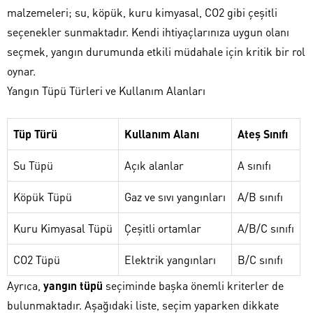
malzemeleri; su, köpük, kuru kimyasal, CO2 gibi çeşitli
seçenekler sunmaktadır. Kendi ihtiyaçlarınıza uygun olanı
seçmek, yangın durumunda etkili müdahale için kritik bir rol
oynar.
Yangın Tüpü Türleri ve Kullanım Alanları
Tüp Türü
Kullanım Alanı
Ateş Sınıfı
Su Tüpü
Açık alanlar
A sınıfı
Köpük Tüpü
Gaz ve sıvı yangınları
A/B sınıfı
Kuru Kimyasal Tüpü
Çeşitli ortamlar
A/B/C sınıfı
CO2 Tüpü
Elektrik yangınları
B/C sınıfı
Ayrıca,
yangın tüpü
seçiminde başka önemli kriterler de
bulunmaktadır. Aşağıdaki liste, seçim yaparken dikkate