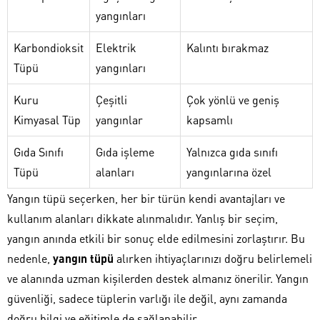
yangınları
Karbondioksit
Elektrik
Kalıntı bırakmaz
Tüpü
yangınları
Kuru
Çeşitli
Çok yönlü ve geniş
Kimyasal Tüp
yangınlar
kapsamlı
Gıda Sınıfı
Gıda işleme
Yalnızca gıda sınıfı
Tüpü
alanları
yangınlarına özel
Yangın tüpü seçerken, her bir türün kendi avantajları ve
kullanım alanları dikkate alınmalıdır. Yanlış bir seçim,
yangın anında etkili bir sonuç elde edilmesini zorlaştırır. Bu
nedenle,
yangın tüpü
alırken ihtiyaçlarınızı doğru belirlemeli
ve alanında uzman kişilerden destek almanız önerilir. Yangın
güvenliği, sadece tüplerin varlığı ile değil, aynı zamanda
doğru bilgi ve eğitimle de sağlanabilir.