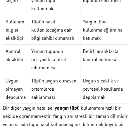
seçim
yangın tüpü
tüpünün seçilmesi
kullanmak
Kullanım
Tüpün nasıl
Yangın tüpü
bilgisi
kullanılacağına dair
kullanma eğitimine
eksikliği
bilgi sahibi olmamak
katılmak
Kontrol
Yangın tüpünün
Belirli aralıklarla
eksikliği
periyodik kontrol
kontrol edilmesi
edilmemesi
Uygun
Tüpün uygun olmayan
Uygun sıcaklık ve
olmayan
ortamlarda
çevresel koşullarda
depolama
saklanması
depolamak
Bir diğer yaygın hata ise,
yangın tüpü
kullanımını hızlı bir
şekilde öğrenmemektir. Yangın anı stresli bir zaman dilimidir
ve bu sırada tüpü nasıl kullanacağınızı bilmemek büyük bir