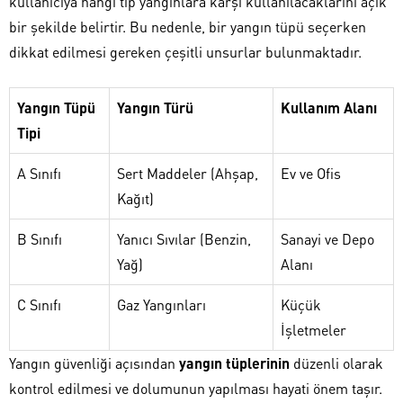
kullanıcıya hangi tip yangınlara karşı kullanılacaklarını açık
bir şekilde belirtir. Bu nedenle, bir yangın tüpü seçerken
dikkat edilmesi gereken çeşitli unsurlar bulunmaktadır.
Yangın Tüpü
Yangın Türü
Kullanım Alanı
Tipi
A Sınıfı
Sert Maddeler (Ahşap,
Ev ve Ofis
Kağıt)
B Sınıfı
Yanıcı Sıvılar (Benzin,
Sanayi ve Depo
Yağ)
Alanı
C Sınıfı
Gaz Yangınları
Küçük
İşletmeler
Yangın güvenliği açısından
yangın tüplerinin
düzenli olarak
kontrol edilmesi ve dolumunun yapılması hayati önem taşır.