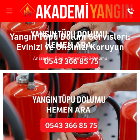
Yangın Tüpü Dolum Servisleri:
Evinizi ve Ofisinizi Koruyun
Anasayfa
»
Blog
»
Yangın Tüpü Dolumu