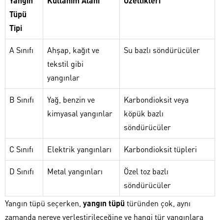
Yangın
Kullanım Alanı
Özellikleri
Tüpü
Tipi
A Sınıfı
Ahşap, kağıt ve
Su bazlı söndürücüler
tekstil gibi
yangınlar
B Sınıfı
Yağ, benzin ve
Karbondioksit veya
kimyasal yangınlar
köpük bazlı
söndürücüler
C Sınıfı
Elektrik yangınları
Karbondioksit tüpleri
D Sınıfı
Metal yangınları
Özel toz bazlı
söndürücüler
Yangın tüpü seçerken,
yangın tüpü
türünden çok, aynı
zamanda nereye yerleştirileceğine ve hangi tür yangınlara