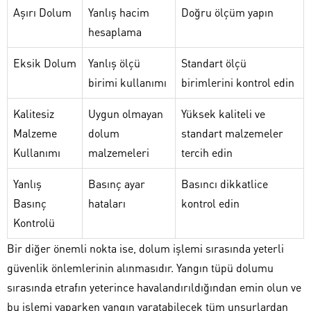
Aşırı Dolum
Yanlış hacim
Doğru ölçüm yapın
hesaplama
Eksik Dolum
Yanlış ölçü
Standart ölçü
birimi kullanımı
birimlerini kontrol edin
Kalitesiz
Uygun olmayan
Yüksek kaliteli ve
Malzeme
dolum
standart malzemeler
Kullanımı
malzemeleri
tercih edin
Yanlış
Basınç ayar
Basıncı dikkatlice
Basınç
hataları
kontrol edin
Kontrolü
Bir diğer önemli nokta ise, dolum işlemi sırasında yeterli
güvenlik önlemlerinin alınmasıdır. Yangın tüpü dolumu
sırasında etrafın yeterince havalandırıldığından emin olun ve
bu işlemi yaparken yangın yaratabilecek tüm unsurlardan