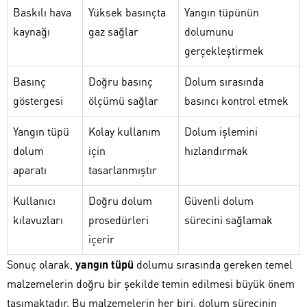
Baskılı hava
Yüksek basınçta
Yangın tüpünün
kaynağı
gaz sağlar
dolumunu
gerçekleştirmek
Basınç
Doğru basınç
Dolum sırasında
göstergesi
ölçümü sağlar
basıncı kontrol etmek
Yangın tüpü
Kolay kullanım
Dolum işlemini
dolum
için
hızlandırmak
aparatı
tasarlanmıştır
Kullanıcı
Doğru dolum
Güvenli dolum
kılavuzları
prosedürleri
sürecini sağlamak
içerir
Sonuç olarak,
yangın tüpü
dolumu sırasında gereken temel
malzemelerin doğru bir şekilde temin edilmesi büyük önem
taşımaktadır. Bu malzemelerin her biri, dolum sürecinin