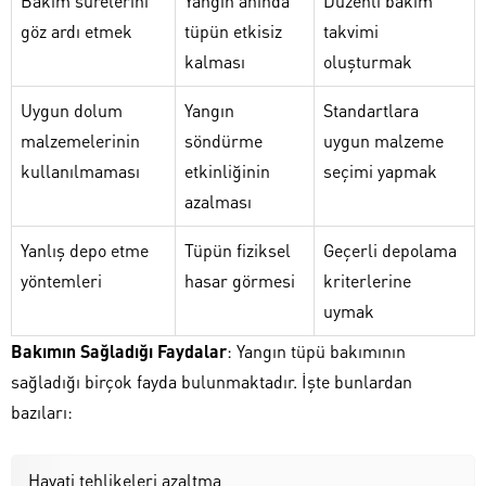
Bakım sürelerini
Yangın anında
Düzenli bakım
göz ardı etmek
tüpün etkisiz
takvimi
kalması
oluşturmak
Uygun dolum
Yangın
Standartlara
malzemelerinin
söndürme
uygun malzeme
kullanılmaması
etkinliğinin
seçimi yapmak
azalması
Yanlış depo etme
Tüpün fiziksel
Geçerli depolama
yöntemleri
hasar görmesi
kriterlerine
uymak
Bakımın Sağladığı Faydalar
: Yangın tüpü bakımının
sağladığı birçok fayda bulunmaktadır. İşte bunlardan
bazıları:
Hayati tehlikeleri azaltma