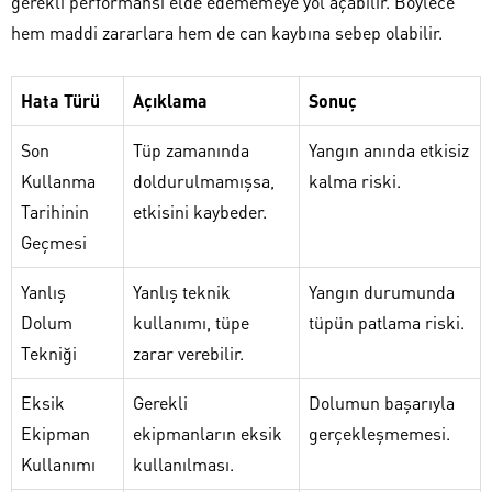
gerekli performansı elde edememeye yol açabilir. Böylece
hem maddi zararlara hem de can kaybına sebep olabilir.
Hata Türü
Açıklama
Sonuç
Son
Tüp zamanında
Yangın anında etkisiz
Kullanma
doldurulmamışsa,
kalma riski.
Tarihinin
etkisini kaybeder.
Geçmesi
Yanlış
Yanlış teknik
Yangın durumunda
Dolum
kullanımı, tüpe
tüpün patlama riski.
Tekniği
zarar verebilir.
Eksik
Gerekli
Dolumun başarıyla
Ekipman
ekipmanların eksik
gerçekleşmemesi.
Kullanımı
kullanılması.