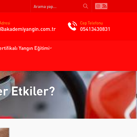
Adresi
Cep Telefonu
gi@akademiyangin.com.tr
05413430831
ertifikalı Yangın Eğitimi
r Etkiler?