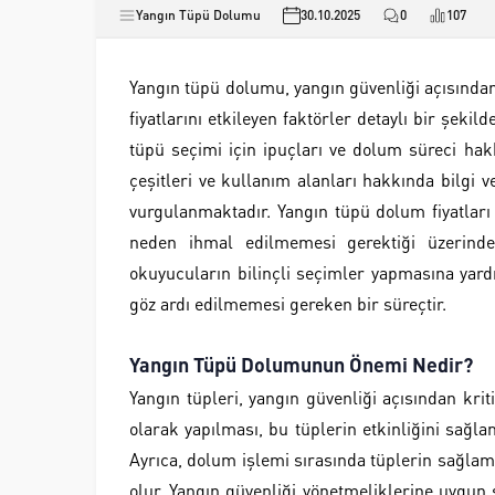
Yangın Tüpü Dolumu
30.10.2025
0
107
Yangın tüpü dolumu, yangın güvenliği açısından
fiyatlarını etkileyen faktörler detaylı bir şek
tüpü seçimi için ipuçları ve dolum süreci hakk
çeşitleri ve kullanım alanları hakkında bilgi 
vurgulanmaktadır. Yangın tüpü dolum fiyatları
neden ihmal edilmemesi gerektiği üzerinde 
okuyucuların bilinçli seçimler yapmasına yard
göz ardı edilmemesi gereken bir süreçtir.
Yangın Tüpü Dolumunun Önemi Nedir?
Yangın tüpleri, yangın güvenliği açısından kr
olarak yapılması, bu tüplerin etkinliğini sağla
Ayrıca, dolum işlemi sırasında tüplerin sağlam
olur. Yangın güvenliği yönetmeliklerine uygun ş