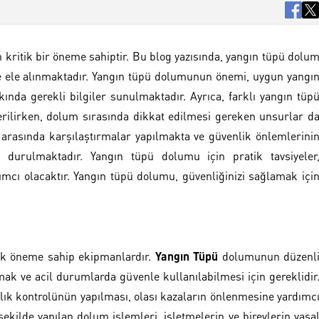
 kritik bir öneme sahiptir. Bu blog yazısında, yangın tüpü dolu
ilde ele alınmaktadır. Yangın tüpü dolumunun önemi, uygun yangı
ında gerekli bilgiler sunulmaktadır. Ayrıca, farklı yangın tüp
verilirken, dolum sırasında dikkat edilmesi gereken unsurlar d
 arasında karşılaştırmalar yapılmakta ve güvenlik önlemlerini
durulmaktadır. Yangın tüpü dolumu için pratik tavsiyeler
ımcı olacaktır. Yangın tüpü dolumu, güvenliğinizi sağlamak içi
itik öneme sahip ekipmanlardır.
Yangın Tüpü
dolumunun düzenl
mak ve acil durumlarda güvenle kullanılabilmesi için gereklidir
lık kontrolünün yapılması, olası kazaların önlenmesine yardımc
ekilde yapılan dolum işlemleri, işletmelerin ve bireylerin yasa