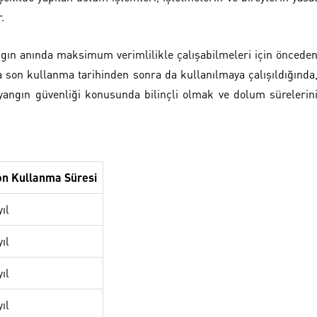
.
gın anında maksimum verimlilikle çalışabilmeleri için öncede
a son kullanma tarihinden sonra da kullanılmaya çalışıldığında
, yangın güvenliği konusunda bilinçli olmak ve dolum sürelerin
on Kullanma Süresi
yıl
yıl
yıl
yıl