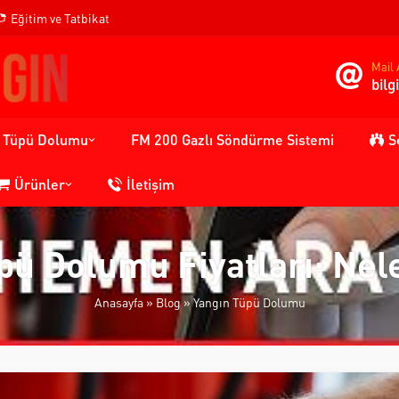
Eğitim ve Tatbikat
Mail 
bil
n Tüpü Dolumu
FM 200 Gazlı Söndürme Sistemi
S
Ürünler
İletişim
pü Dolumu Fiyatları: Nele
Anasayfa
»
Blog
»
Yangın Tüpü Dolumu