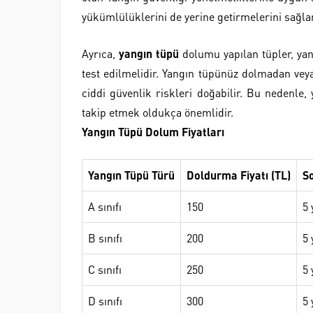
yükümlülüklerini de yerine getirmelerini sağlar
Ayrıca,
yangın tüpü
dolumu yapılan tüpler, yan
test edilmelidir. Yangın tüpünüz dolmadan vey
ciddi güvenlik riskleri doğabilir. Bu nedenle
takip etmek oldukça önemlidir.
Yangın Tüpü Dolum Fiyatları
Yangın Tüpü Türü
Doldurma Fiyatı (TL)
S
A sınıfı
150
5 
B sınıfı
200
5 
C sınıfı
250
5 
D sınıfı
300
5 