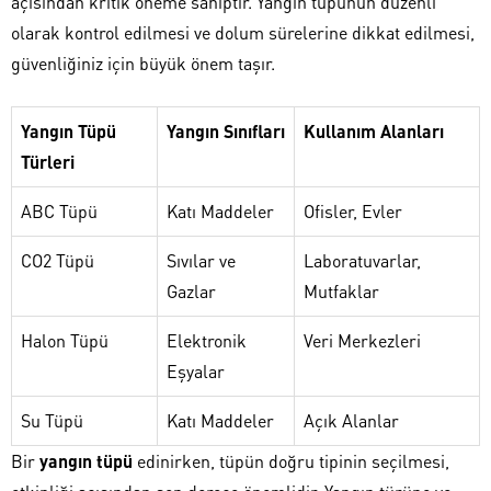
açısından kritik öneme sahiptir. Yangın tüpünün düzenli
olarak kontrol edilmesi ve dolum sürelerine dikkat edilmesi,
güvenliğiniz için büyük önem taşır.
Yangın Tüpü
Yangın Sınıfları
Kullanım Alanları
Türleri
ABC Tüpü
Katı Maddeler
Ofisler, Evler
CO2 Tüpü
Sıvılar ve
Laboratuvarlar,
Gazlar
Mutfaklar
Halon Tüpü
Elektronik
Veri Merkezleri
Eşyalar
Su Tüpü
Katı Maddeler
Açık Alanlar
Bir
yangın tüpü
edinirken, tüpün doğru tipinin seçilmesi,