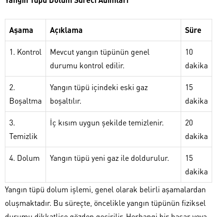
Aşama
Açıklama
Süre
1. Kontrol
Mevcut yangın tüpünün genel
10
durumu kontrol edilir.
dakika
2.
Yangın tüpü içindeki eski gaz
15
Boşaltma
boşaltılır.
dakika
3.
İç kısım uygun şekilde temizlenir.
20
Temizlik
dakika
4. Dolum
Yangın tüpü yeni gaz ile doldurulur.
15
dakika
Yangın tüpü dolum işlemi, genel olarak belirli aşamalardan
oluşmaktadır. Bu süreçte, öncelikle yangın tüpünün fiziksel
durumu dikkatlice gözden geçirilir. Herhangi bir hasar veya