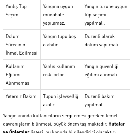
Yanlış Tüp
Yangına uygun
Yangın türüne uygun
Seçimi
müdahale
tüp seçimi
yapılamaz.
yapılmalı.
Dolum
Yangın tüpü boş
Düzenli olarak
Sürecinin
olabilir.
dolum yapılmalı.
İhmal Edilmesi
Kullanım
Yanlış kullanım
Yangın güvenliği
Eğitimi
riski artar.
eğitimi alınmalı.
Alınmaması
Yetersiz Bakım
Tüpün işlevselliği
Düzenli bakım
azalır.
yapılmalı.
Yangın anında kullanıcıların sergilemesi gereken temel
davranışların bilinmesi, büyük önem taşımaktadır.
Hatalar
ve Önlemler
listesi, bu konuda bilgilendirici olacaktır: