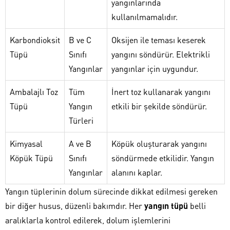
yangınlarında
kullanılmamalıdır.
Karbondioksit
B ve C
Oksijen ile teması keserek
Tüpü
Sınıfı
yangını söndürür. Elektrikli
Yangınlar
yangınlar için uygundur.
Ambalajlı Toz
Tüm
İnert toz kullanarak yangını
Tüpü
Yangın
etkili bir şekilde söndürür.
Türleri
Kimyasal
A ve B
Köpük oluşturarak yangını
Köpük Tüpü
Sınıfı
söndürmede etkilidir. Yangın
Yangınlar
alanını kaplar.
Yangın tüplerinin dolum sürecinde dikkat edilmesi gereken
bir diğer husus, düzenli bakımdır. Her
yangın tüpü
belli
aralıklarla kontrol edilerek, dolum işlemlerini