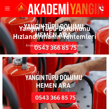
Yangın Tüpü Dolumunu
Hızlandırmanın Yöntemleri
Anasayfa
»
Blog
»
Yangın Tüpü Dolumu