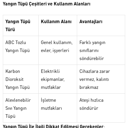
Yangın Tüpü Çeşitleri ve Kullanım Alanları
Yangın Tüpü
Kullanım Alanı
Avantajları
Türü
ABC Tozlu
Genel kullanım,
Farklı yangın
Yangın Tüpü
evler, işyerleri
sınıflarını
söndürebilir
Karbon
Elektrikli
Cihazlara zarar
Dioroksit
ekipmanlar,
vermez, kalıntı
Yangın Tüpü
mutfaklar
bırakmaz
Alevlenebilir
İşletme
Ateşi hızlıca
Sıvı Yangın
mutfakları
söndürür
Tüpü
Yangın Tüpü İle İlgili Dikkat Edilmesi Gerekenler
: