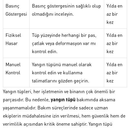
Basınç
Basınç göstergesinin sağlıklı olup
Yılda en
Göstergesi
olmadığını inceleyin.
az bir
kez
Fiziksel
Tüp yüzeyinde herhangi bir pas,
Yılda en
Hasar
çatlak veya deformasyon var mı
az bir
kontrol edin.
kez
Manuel
Yangın tüpünü manuel olarak
Yılda en
Kontrol
kontrol edin ve kullanma
az bir
talimatlarını gözden geçirin.
kez
Yangın tüpleri, her işletmenin ve binanın çok önemli bir
parçasıdır. Bu nedenle,
yangın tüpü
bakımında aksama
yaşanmamalıdır. Bakım süreçlerinde sadece uzman
ekiplerin müdahalesine izin verilmesi, hem güvenlik hem de
verimlilik açısından kritik öneme sahiptir. Yangın tüpü