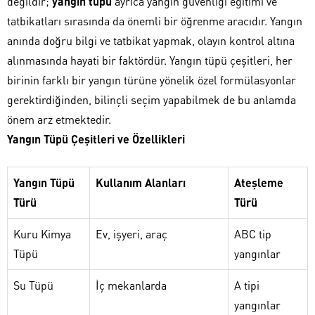
değildir;
yangın tüpü
ayrıca yangın güvenliği eğitimi ve
tatbikatları sırasında da önemli bir öğrenme aracıdır. Yangın
anında doğru bilgi ve tatbikat yapmak, olayın kontrol altına
alınmasında hayati bir faktördür. Yangın tüpü çeşitleri, her
birinin farklı bir yangın türüne yönelik özel formülasyonlar
gerektirdiğinden, bilinçli seçim yapabilmek de bu anlamda
önem arz etmektedir.
Yangın Tüpü Çeşitleri ve Özellikleri
Yangın Tüpü
Kullanım Alanları
Ateşleme
Türü
Türü
Kuru Kimya
Ev, işyeri, araç
ABC tip
Tüpü
yangınlar
Su Tüpü
İç mekanlarda
A tipi
yangınlar