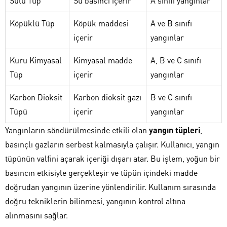
Sulu Tüp
Su basıncı içerir
A sınıfı yangınlar
Köpüklü Tüp
Köpük maddesi
A ve B sınıfı
içerir
yangınlar
Kuru Kimyasal
Kimyasal madde
A, B ve C sınıfı
Tüp
içerir
yangınlar
Karbon Dioksit
Karbon dioksit gazı
B ve C sınıfı
Tüpü
içerir
yangınlar
Yangınların söndürülmesinde etkili olan
yangın tüpleri
,
basınçlı gazların serbest kalmasıyla çalışır. Kullanıcı, yangın
tüpünün valfini açarak içeriği dışarı atar. Bu işlem, yoğun bir
basıncın etkisiyle gerçekleşir ve tüpün içindeki madde
doğrudan yangının üzerine yönlendirilir. Kullanım sırasında
doğru tekniklerin bilinmesi, yangının kontrol altına
alınmasını sağlar.