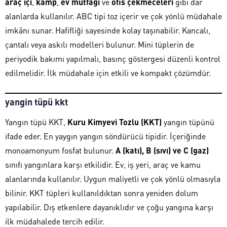
araç içi
,
kamp
,
ev mutfağı
ve
ofis çekmeceleri
gibi dar
alanlarda kullanılır. ABC tipi toz içerir ve çok yönlü müdahale
imkânı sunar. Hafifliği sayesinde kolay taşınabilir. Kancalı,
çantalı veya askılı modelleri bulunur. Mini tüplerin de
periyodik bakımı yapılmalı, basınç göstergesi düzenli kontrol
edilmelidir. İlk müdahale için etkili ve kompakt çözümdür.
yangin tüpü kkt
Yangın tüpü KKT,
Kuru Kimyevi Tozlu (KKT)
yangın tüpünü
ifade eder. En yaygın yangın söndürücü tipidir. İçeriğinde
monoamonyum fosfat bulunur.
A (katı), B (sıvı) ve C (gaz)
sınıfı yangınlara karşı etkilidir. Ev, iş yeri, araç ve kamu
alanlarında kullanılır. Uygun maliyetli ve çok yönlü olmasıyla
bilinir. KKT tüpleri kullanıldıktan sonra yeniden dolum
yapılabilir. Dış etkenlere dayanıklıdır ve çoğu yangına karşı
ilk müdahalede tercih edilir.