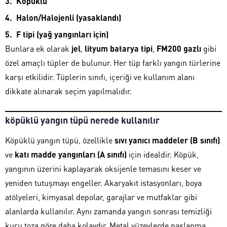
Köpüklü
Halon/Halojenli (yasaklandı)
F tipi (yağ yangınları için)
Bunlara ek olarak
jel
,
lityum batarya tipi
,
FM200 gazlı
gibi
özel amaçlı tüpler de bulunur. Her tüp farklı yangın türlerine
karşı etkilidir. Tüplerin sınıfı, içeriği ve kullanım alanı
dikkate alınarak seçim yapılmalıdır.
köpüklü yangın tüpü nerede kullanılır
Köpüklü yangın tüpü, özellikle
sıvı yanıcı maddeler (B sınıfı)
ve
katı madde yangınları (A sınıfı)
için idealdir. Köpük,
yangının üzerini kaplayarak oksijenle temasını keser ve
yeniden tutuşmayı engeller. Akaryakıt istasyonları, boya
atölyeleri, kimyasal depolar, garajlar ve mutfaklar gibi
alanlarda kullanılır. Aynı zamanda yangın sonrası temizliği
kuru toza göre daha kolaydır. Metal yüzeylerde paslanma