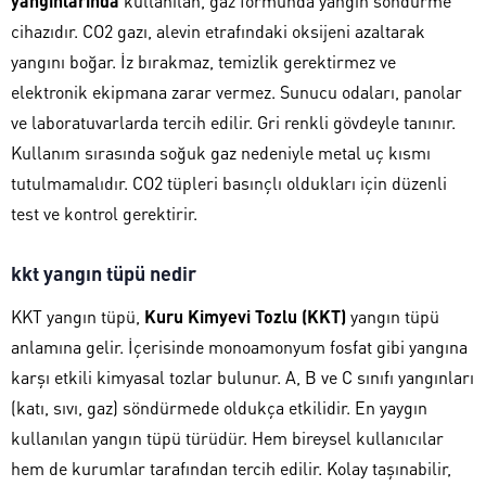
yangınlarında
kullanılan, gaz formunda yangın söndürme
cihazıdır. CO2 gazı, alevin etrafındaki oksijeni azaltarak
yangını boğar. İz bırakmaz, temizlik gerektirmez ve
elektronik ekipmana zarar vermez. Sunucu odaları, panolar
ve laboratuvarlarda tercih edilir. Gri renkli gövdeyle tanınır.
Kullanım sırasında soğuk gaz nedeniyle metal uç kısmı
tutulmamalıdır. CO2 tüpleri basınçlı oldukları için düzenli
test ve kontrol gerektirir.
kkt yangın tüpü nedir
KKT yangın tüpü,
Kuru Kimyevi Tozlu (KKT)
yangın tüpü
anlamına gelir. İçerisinde monoamonyum fosfat gibi yangına
karşı etkili kimyasal tozlar bulunur. A, B ve C sınıfı yangınları
(katı, sıvı, gaz) söndürmede oldukça etkilidir. En yaygın
kullanılan yangın tüpü türüdür. Hem bireysel kullanıcılar
hem de kurumlar tarafından tercih edilir. Kolay taşınabilir,