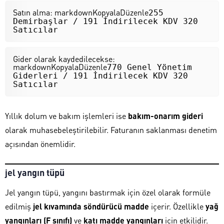
Satın alma: markdownKopyalaDüzenle
255
Demirbaşlar / 191 İndirilecek KDV 320
Satıcılar
Gider olarak kaydedilecekse:
markdownKopyalaDüzenle
770 Genel Yönetim
Giderleri / 191 İndirilecek KDV 320
Satıcılar
Yıllık dolum ve bakım işlemleri ise
bakım-onarım gideri
olarak muhasebeleştirilebilir. Faturanın saklanması denetim
açısından önemlidir.
jel yangın tüpü
Jel yangın tüpü, yangını bastırmak için özel olarak formüle
edilmiş
jel kıvamında söndürücü madde
içerir. Özellikle
yağ
yangınları (F sınıfı)
ve
katı madde yangınları
için etkilidir.