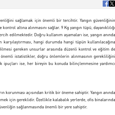
enliğini sağlamak için önemli bir tercihtir. Yangın güvenliğini
de kontrol altına alınmasını sağlar. 9 Kg yangın tüpü, dayanıklılığ
tercih edilmektedir. Doğru kullanım aşamaları ise, yangın anınd
inin karşılaştırması, hangi durumda hangi tüpün kullanılacağın
edilmesi gereken unsurlar arasında düzenli kontrol ve eğitim d
i önemli istatistikler, doğru önlemlerin alınmasının gerekliliğin
ik ipuçları ise, her bireyin bu konuda bilinçlenmesine yardımc
rın korunması açısından kritik bir öneme sahiptir. Yangın anınd
mek için gereklidir. Özellikle kalabalık yerlerde, ofis binalarınd
üvenliğin sağlanmasında önemli bir yere sahiptir.