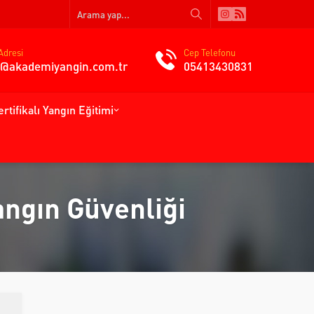
Adresi
Cep Telefonu
gi@akademiyangin.com.tr
05413430831
ertifikalı Yangın Eğitimi
angın Güvenliği