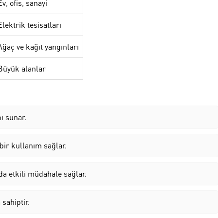
Ev, ofis, sanayi
Elektrik tesisatları
Ağaç ve kağıt yangınları
Büyük alanlar
ı sunar.
 bir kullanım sağlar.
da etkili müdahale sağlar.
sahiptir.