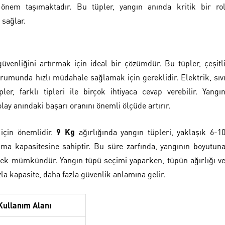
önem taşımaktadır. Bu tüpler, yangın anında kritik bir ro
 sağlar.
güvenliğini artırmak için ideal bir çözümdür. Bu tüpler, çeşitl
urumunda hızlı müdahale sağlamak için gereklidir. Elektrik, sıv
er, farklı tipleri ile birçok ihtiyaca cevap verebilir. Yangı
lay anındaki başarı oranını önemli ölçüde artırır.
 için önemlidir.
9 Kg
ağırlığında yangın tüpleri, yaklaşık 6-1
a kapasitesine sahiptir. Bu süre zarfında, yangının boyutun
rmek mümkündür. Yangın tüpü seçimi yaparken, tüpün ağırlığı v
zla kapasite, daha fazla güvenlik anlamına gelir.
Kullanım Alanı