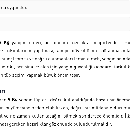
nıma uygundur.
9 Kg
yangın tüpleri, acil durum hazırlıklarını güçlendirir. B
ve bakımlarının yapılması, yangın güvenliğinin sağlanmasınd
da bilinçlenmek ve doğru ekipmanları temin etmek, yangın anınd
dır ki, her bina ve alan için yangın güvenliği standardı farklılı
ygun tüp seçimi yapmak büyük önem taşır.
arı
eden
9 Kg
yangın tüpleri, doğru kullanıldığında hayati bir önem
gının büyümesine neden olabilirken, doğru bir müdahale durum
sıl ve ne zaman kullanılacağını bilmek son derece önemlidir. İl
ası gereken hazırlıklar göz önünde bulundurulmalıdır.