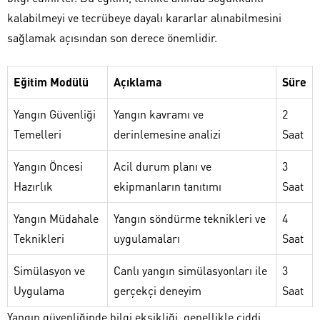
kalabilmeyi ve tecrübeye dayalı kararlar alınabilmesini
sağlamak açısından son derece önemlidir.
Eğitim Modülü
Açıklama
Süre
Yangın Güvenliği
Yangın kavramı ve
2
Temelleri
derinlemesine analizi
Saat
Yangın Öncesi
Acil durum planı ve
3
Hazırlık
ekipmanların tanıtımı
Saat
Yangın Müdahale
Yangın söndürme teknikleri ve
4
Teknikleri
uygulamaları
Saat
Simülasyon ve
Canlı yangın simülasyonları ile
3
Uygulama
gerçekçi deneyim
Saat
Yangın güvenliğinde bilgi eksikliği, genellikle ciddi