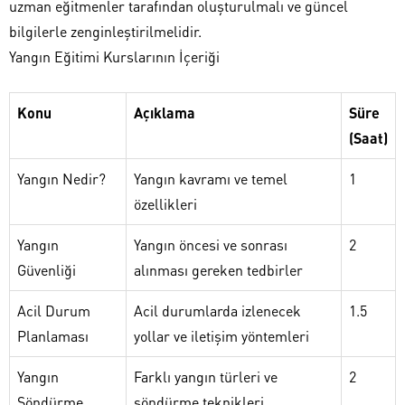
uzman eğitmenler tarafından oluşturulmalı ve güncel
bilgilerle zenginleştirilmelidir.
Yangın Eğitimi Kurslarının İçeriği
Konu
Açıklama
Süre
(Saat)
Yangın Nedir?
Yangın kavramı ve temel
1
özellikleri
Yangın
Yangın öncesi ve sonrası
2
Güvenliği
alınması gereken tedbirler
Acil Durum
Acil durumlarda izlenecek
1.5
Planlaması
yollar ve iletişim yöntemleri
Yangın
Farklı yangın türleri ve
2
Söndürme
söndürme teknikleri