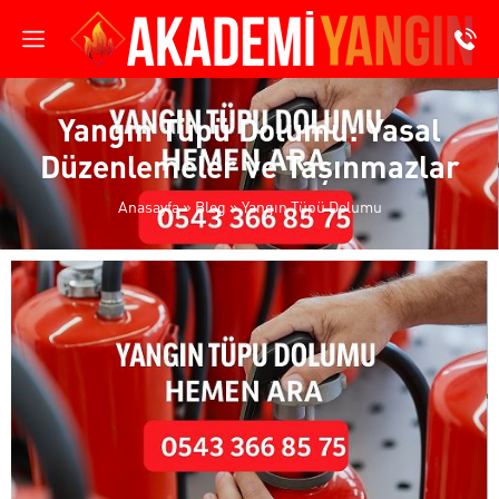
Yangın Tüpü Dolumu: Yasal
Düzenlemeler ve Taşınmazlar
Anasayfa
»
Blog
»
Yangın Tüpü Dolumu