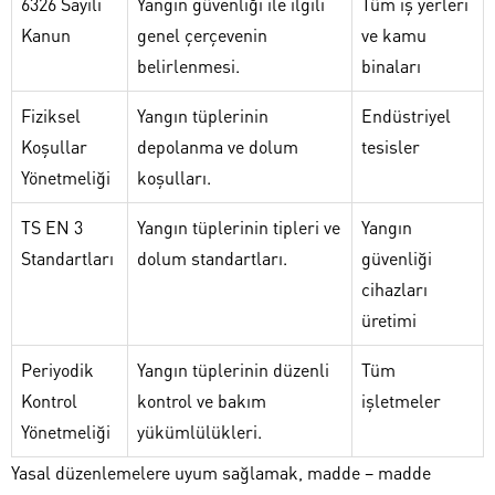
6326 Sayılı
Yangın güvenliği ile ilgili
Tüm iş yerleri
Kanun
genel çerçevenin
ve kamu
belirlenmesi.
binaları
Fiziksel
Yangın tüplerinin
Endüstriyel
Koşullar
depolanma ve dolum
tesisler
Yönetmeliği
koşulları.
TS EN 3
Yangın tüplerinin tipleri ve
Yangın
Standartları
dolum standartları.
güvenliği
cihazları
üretimi
Periyodik
Yangın tüplerinin düzenli
Tüm
Kontrol
kontrol ve bakım
işletmeler
Yönetmeliği
yükümlülükleri.
Yasal düzenlemelere uyum sağlamak, madde – madde