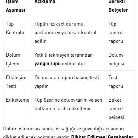
İşlem
Açıklama
Gerekli
Aşaması
Belgeler
Tüp
Tüpün fiziksel durumu,
Tüp
Kontrolü
paslanma veya hasar kontrol
kontrol
edilir.
raporu
Dolum
Yetkili teknisyen tarafından
Dolum
İşlemi
yangın tüpü
doldurulur.
belgesi
Etkileşim
Doldurulan tüpün basınç testi
Test
Testi
yapılır.
raporu
Etiketleme
Tüp üzerine dolum tarihi ve son
Etiket
kullanma tarihi etiketlenir.
kontrol
belgesi
Dolum işlemi sırasında, iş sağlığı ve güvenliği açısından
dikkat edilecek noktalar vardır.
Dikkat Edilmesi Gerekenler